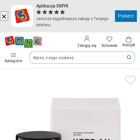
Aplikacja SMYK
Kraj i język
Pobierz
Jeszcze wygodniejsze zakupy z Twojego
telefonu
Wybierz kraj, aby przejść do zakupów
Polska (Poland)
Koszyk
Schowek
Zaloguj się
Kategorie
Twoje zamówienia dostarczymy na teren wybranego kraju.
Język
Polski
Po zmianie kraju część produktów może zostać usunięta z kosz
Zapisz