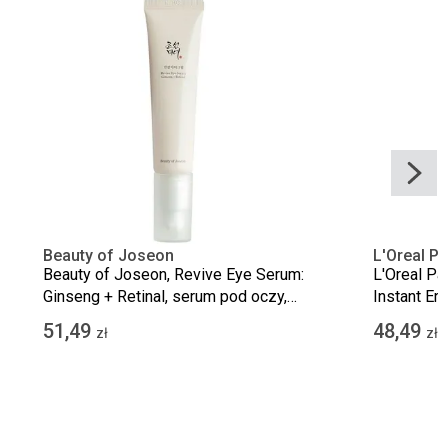
Beauty of Joseon
L'Oreal Pa
Beauty of Joseon, Revive Eye Serum:
L'Oreal Par
Ginseng + Retinal, serum pod oczy,
Instant Era
30 ml
pod oczami
51,49
48,49
zł
zł