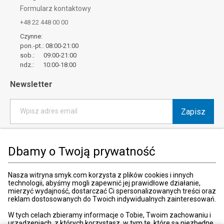
Formularz kontaktowy
+48 22 448 00 00
Czynne:
pon.-pt.: 08:00-21:00
sob.: 09:00-21:00
ndz.: 10:00-18:00
Newsletter
Zapisz
Wpisz adres email
*
Wyrażam zgodę na otrzymywanie od SMYK sp. z o.o. informacji o
produktach i usługach oraz promocjach i zniżkach oferowanych
Dbamy o Twoją prywatność
przez SMYK sp. z o.o., za pośrednictwem środków komunikacji
elektronicznej (e-mail).
W każdej chwili możesz z łatwością cofnąć wyrażone zgody.
Nasza witryna smyk.com korzysta z plików cookies i innych
więcej
technologii, abyśmy mogli zapewnić jej prawidłowe działanie,
mierzyć wydajność, dostarczać Ci spersonalizowanych treści oraz
reklam dostosowanych do Twoich indywidualnych zainteresowań.
W tych celach zbieramy informacje o Tobie, Twoim zachowaniu i
urządzeniach, z których korzystasz, w tym te, które są niezbędne