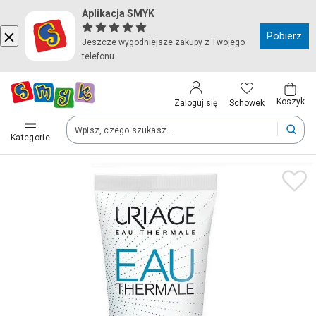
Aplikacja SMYK
Kraj i język
Pobierz
Jeszcze wygodniejsze zakupy z Twojego
telefonu
Wybierz kraj, aby przejść do zakupów
Polska (Poland)
Koszyk
Schowek
Zaloguj się
Kategorie
Twoje zamówienia dostarczymy na teren wybranego kraju.
Język
Polski
Po zmianie kraju część produktów może zostać usunięta z kosz
Zapisz