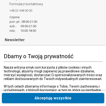
Formularz kontaktowy
+48 22 448 00 00
Czynne:
pon.-pt.: 08:00-21:00
sob.: 09:00-21:00
ndz.: 10:00-18:00
Newsletter
Zapisz
Wpisz adres email
Dbamy o Twoją prywatność
*
Wyrażam zgodę na otrzymywanie od SMYK sp. z o.o. informacji o
Nasza witryna smyk.com korzysta z plików cookies i innych
produktach i usługach oraz promocjach i zniżkach oferowanych
technologii, abyśmy mogli zapewnić jej prawidłowe działanie,
przez SMYK sp. z o.o., za pośrednictwem środków komunikacji
mierzyć wydajność, dostarczać Ci spersonalizowanych treści oraz
elektronicznej (e-mail).
reklam dostosowanych do Twoich indywidualnych zainteresowań.
W każdej chwili możesz z łatwością cofnąć wyrażone zgody.
więcej
W tych celach zbieramy informacje o Tobie, Twoim zachowaniu i
urządzeniach, z których korzystasz, w tym te, które są niezbędne
do prawidłowego funkcjonowania strony internetowej smyk.com.
Te niezbędne pliki cookies możesz wyłączyć zmieniając
Akceptuję wszystkie
ustawienia przeglądarki, przy czym może to spowodować
nieprawidłowe funkcjonowanie naszej witryny.