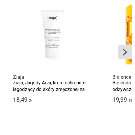
Ziaja
Bielenda
Ziaja, Jagody Acai, krem ochronno-
Bielenda, 
łagodzący do skóry zmęczonej na
odżywczo-
dzień, SPF 10, 50 ml
i na noc, c
18,49
19,99
zł
zł