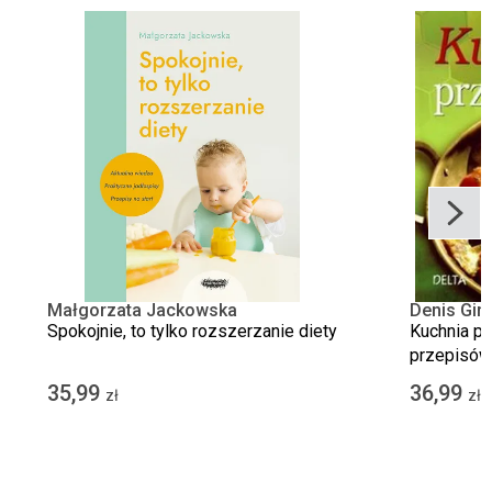
Małgorzata Jackowska
Denis Ging
Spokojnie, to tylko rozszerzanie diety
Kuchnia p
przepisów 
35,99
36,99
zł
zł