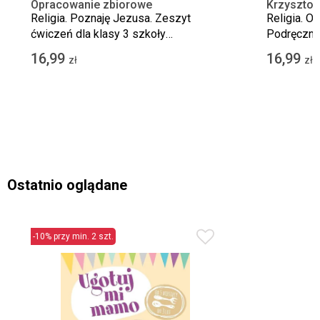
Opracowanie zbiorowe
Krzysztof 
Kondrak
Religia. Poznaję Jezusa. Zeszyt
Religia. O
ćwiczeń dla klasy 3 szkoły
Podręcznik
podstawowej
podstawo
16,99
16,99
zł
zł
Ostatnio oglądane
-10% przy min. 2 szt.