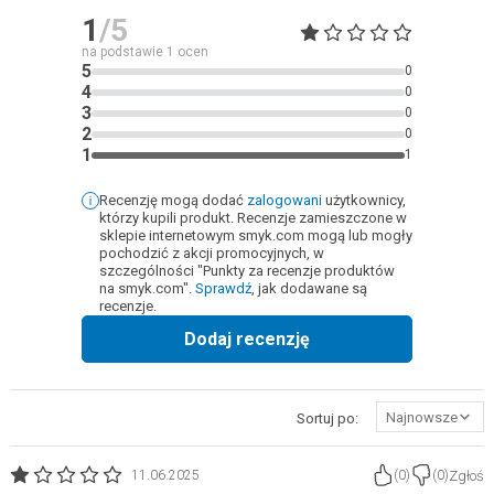
1
/5
na podstawie
1
ocen
5
0
4
0
3
0
2
0
1
1
Recenzję mogą dodać
zalogowani
użytkownicy,
którzy kupili produkt. Recenzje zamieszczone w
sklepie internetowym smyk.com mogą lub mogły
pochodzić z akcji promocyjnych, w
szczególności "Punkty za recenzje produktów
na smyk.com".
Sprawdź
, jak dodawane są
recenzje.
Dodaj recenzję
Najnowsze
Sortuj po:
Zgłoś
11.06.2025
(
0
)
(
0
)