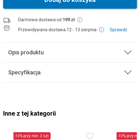
Darmowa dostawa od
199 zł
Przewidywana dostawa
12 - 13 sierpnia
Sprawdź
Opis produktu
Specyfikacja
Inne z tej kategorii
-10% przy min. 2 szt.
-10% przy min