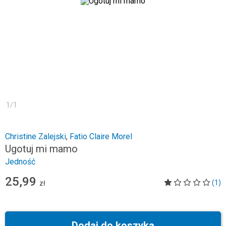
1
/
1
Christine Zalejski
,
Fatio Claire Morel
Ugotuj mi mamo
Jedność
25,99
(1)
zł
Dodaj do koszyka