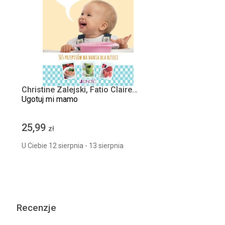
Christine Zalejski, Fatio Claire
Morel
Ugotuj mi mamo
25,99
zł
U Ciebie 12 sierpnia - 13 sierpnia
Recenzje