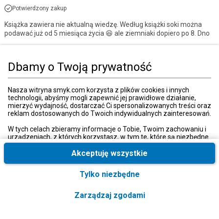
Potwierdzony zakup
Książka zawiera nie aktualną wiedzę. Według książki soki można
podawać już od 5 miesiąca życia 😆 ale ziemniaki dopiero po 8. Dno
Strona główna
Książki, muzyka, film
Książki
Książki dla dorosłych
Ku
Dbamy o Twoją prywatność
Kategorie
Nasza witryna smyk.com korzysta z plików cookies i innych
technologii, abyśmy mogli zapewnić jej prawidłowe działanie,
mierzyć wydajność, dostarczać Ci spersonalizowanych treści oraz
reklam dostosowanych do Twoich indywidualnych zainteresowań.
Moje konto
W tych celach zbieramy informacje o Tobie, Twoim zachowaniu i
urządzeniach, z których korzystasz, w tym te, które są niezbędne
do prawidłowego funkcjonowania strony internetowej smyk.com.
Strefa klienta
Te niezbędne pliki cookies możesz wyłączyć zmieniając
Akceptuję wszystkie
ustawienia przeglądarki, przy czym może to spowodować
nieprawidłowe funkcjonowanie naszej witryny.
Tylko niezbędne
Informacje o firmie
Ponadto, wyłącznie w przypadku uzyskania Twojej zgody,
wykorzystujemy dodatkowe pliki cookies oraz konwersje
Zarządzaj zgodami
rozszerzone w celu uzyskiwania dostępu, analizowania i
Obsługa klienta
przechowywania dodatkowych informacji, a także niektórych
danych osobowych. Ponadto udostępniamy te informacje, w tym
Formularz kontaktowy