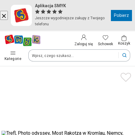
Aplikacja SMYK
Kraj i język
Pobierz
Jeszcze wygodniejsze zakupy z Twojego
telefonu
Wybierz kraj, aby przejść do zakupów
Polska (Poland)
Koszyk
Schowek
Zaloguj się
Kategorie
Twoje zamówienia dostarczymy na teren wybranego kraju.
Język
Polski
Po zmianie kraju część produktów może zostać usunięta z kosz
Zapisz