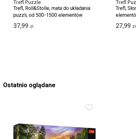
Trefl Puzzle
Trefl Puzz
Trefl, Roll&Stolle, mata do układania
Trefl, Sło
puzzli, od 500-1500 elementów
elementó
37,99
27,99
zł
zł
Ostatnio oglądane