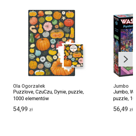
Ola Ogorzałek
Jumbo
Puzzlove, CzuCzu, Dynie, puzzle,
Jumbo, Was
1000 elementów
puzzle, 1
54,99
56,49
zł
zł