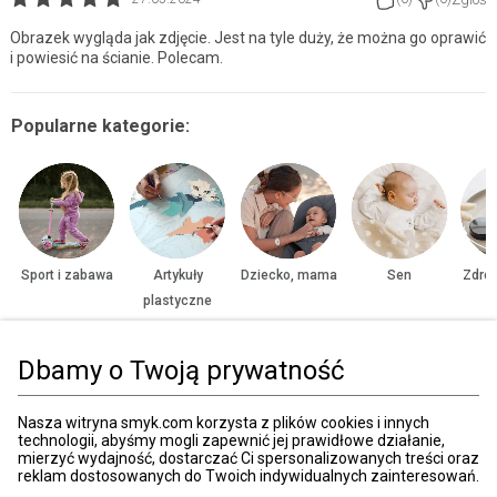
Obrazek wygląda jak zdjęcie. Jest na tyle duży, że można go oprawić
i powiesić na ścianie. Polecam.
Popularne kategorie:
Sport i zabawa
Artykuły
Dziecko, mama
Sen
Zdrow
plastyczne
Dbamy o Twoją prywatność
Strona główna
Zabawki, gry
Puzzle
Tradycyjne
Puzzle 501-1000 el
Nasza witryna smyk.com korzysta z plików cookies i innych
technologii, abyśmy mogli zapewnić jej prawidłowe działanie,
mierzyć wydajność, dostarczać Ci spersonalizowanych treści oraz
Kategorie
reklam dostosowanych do Twoich indywidualnych zainteresowań.