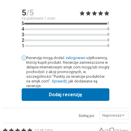
5
/5
na podstawie
1
ocen
5
1
4
0
3
0
2
0
1
0
Recenzję mogą dodać
zalogowani
użytkownicy,
którzy kupili produkt. Recenzje zamieszczone w
sklepie internetowym smyk.com mogą lub mogły
pochodzić z akcji promocyjnych, w
szczególności "Punkty za recenzje produktów
na smyk.com".
Sprawdź
, jak dodawane są
recenzje.
Dodaj recenzję
Najnowsze
Sortuj po:
Zgłoś
27.05.2024
(
0
)
(
0
)