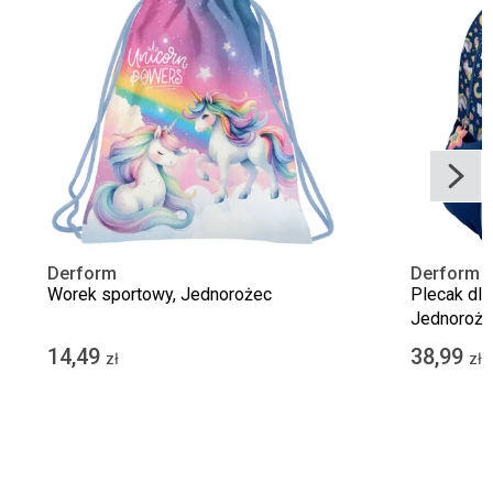
Derform
Derform
Worek sportowy, Jednorożec
Plecak dla
Jednoroże
14,49
38,99
zł
zł