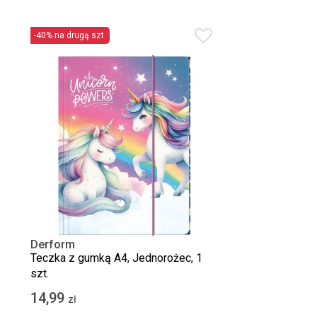
-40% na drugą szt.
Derform
Teczka z gumką A4, Jednorożec, 1
szt.
14,99
zł