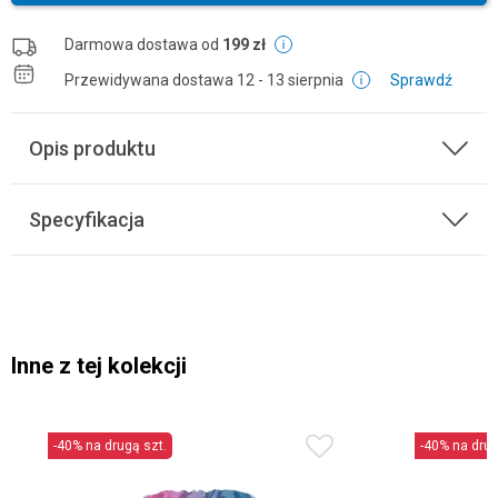
Darmowa dostawa od
199 zł
Przewidywana dostawa
12 - 13 sierpnia
Sprawdź
Opis produktu
Specyfikacja
Inne z tej kolekcji
-40% na drugą szt.
-40% na drug