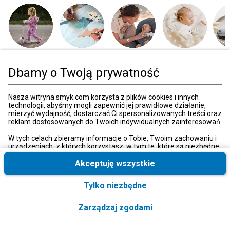
Sport i zabawa
Artykuły
Dziecko, mama
Sen
Zdrow
plastyczne
Dbamy o Twoją prywatność
Nasza witryna smyk.com korzysta z plików cookies i innych
technologii, abyśmy mogli zapewnić jej prawidłowe działanie,
Strona główna
Szkolne i papiernicze
Archiwizacja i organizacja
Teczki
mierzyć wydajność, dostarczać Ci spersonalizowanych treści oraz
reklam dostosowanych do Twoich indywidualnych zainteresowań.
W tych celach zbieramy informacje o Tobie, Twoim zachowaniu i
Kategorie
urządzeniach, z których korzystasz, w tym te, które są niezbędne
do prawidłowego funkcjonowania strony internetowej smyk.com.
Te niezbędne pliki cookies możesz wyłączyć zmieniając
Akceptuję wszystkie
ustawienia przeglądarki, przy czym może to spowodować
Moje konto
nieprawidłowe funkcjonowanie naszej witryny.
Tylko niezbędne
Ponadto, wyłącznie w przypadku uzyskania Twojej zgody,
Strefa klienta
wykorzystujemy dodatkowe pliki cookies oraz konwersje
Zarządzaj zgodami
rozszerzone w celu uzyskiwania dostępu, analizowania i
przechowywania dodatkowych informacji, a także niektórych
danych osobowych. Ponadto udostępniamy te informacje, w tym