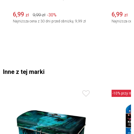
6,99
6,99
9,99
zł
-30%
9
zł
zł
Najniższa cena z 30 dni przed obniżką:
9,99 zł
Najniższa cen
Inne z tej marki
-10% przy min