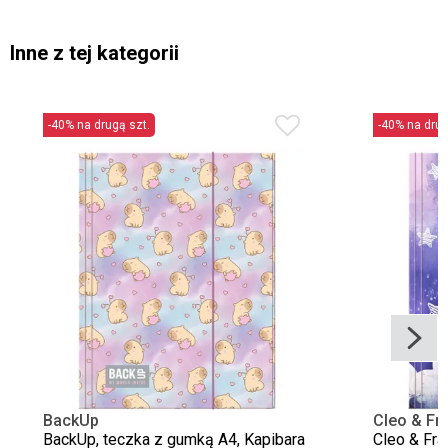
Inne z tej kategorii
-40% na drugą szt.
-40% na drug
BackUp
Cleo & Fr
BackUp, teczka z gumką A4, Kapibara
Cleo & Fra