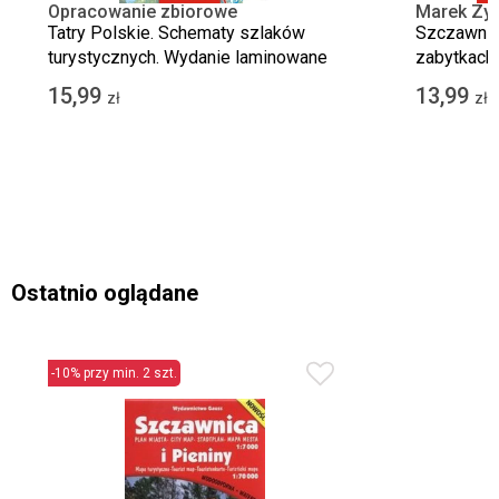
Opracowanie zbiorowe
Marek Zyg
Zygmańs
Tatry Polskie. Schematy szlaków
Szczawnica
turystycznych. Wydanie laminowane
zabytkach 
oraz najpi
15,99
13,99
zł
zł
Pienin
Ostatnio oglądane
-10% przy min. 2 szt.