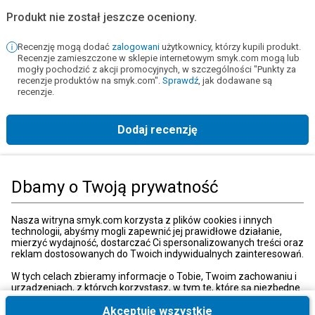
Produkt nie został jeszcze oceniony.
Recenzję mogą dodać
zalogowani
użytkownicy, którzy kupili produkt.
Recenzje zamieszczone w sklepie internetowym smyk.com mogą lub
mogły pochodzić z akcji promocyjnych, w szczególności "Punkty za
recenzje produktów na smyk.com".
Sprawdź
, jak dodawane są
recenzje.
Dodaj recenzję
Strona główna
Książki, muzyka, film
Książki
Książki dla dorosłych
N
Dbamy o Twoją prywatność
Kategorie
Nasza witryna smyk.com korzysta z plików cookies i innych
technologii, abyśmy mogli zapewnić jej prawidłowe działanie,
mierzyć wydajność, dostarczać Ci spersonalizowanych treści oraz
reklam dostosowanych do Twoich indywidualnych zainteresowań.
Moje konto
W tych celach zbieramy informacje o Tobie, Twoim zachowaniu i
urządzeniach, z których korzystasz, w tym te, które są niezbędne
do prawidłowego funkcjonowania strony internetowej smyk.com.
Strefa klienta
Te niezbędne pliki cookies możesz wyłączyć zmieniając
Akceptuję wszystkie