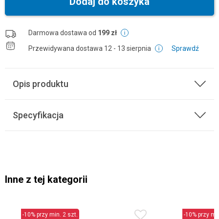
Dodaj do koszyka
Darmowa dostawa od
199 zł
Przewidywana dostawa
12 - 13 sierpnia
Sprawdź
Opis produktu
Specyfikacja
Inne z tej kategorii
-10% przy min. 2 szt.
-10% przy min