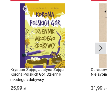
Krystian Zając, Justyna Zając
Opracowa
Korona Polskich Gór. Dziennik
Nie sypiam
młodego zdobywcy
25,99
31,99
zł
zł