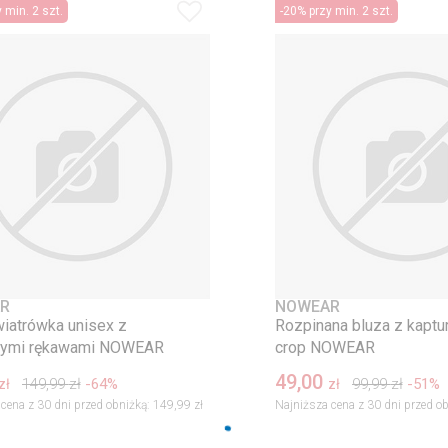
 min. 2 szt.
-20% przy min. 2 szt.
R
NOWEAR
wiatrówka unisex z
Rozpinana bluza z kaptu
nymi rękawami NOWEAR
crop NOWEAR
49,00
149,99
zł
-64%
99,99
zł
-51%
zł
zł
cena z 30 dni przed obniżką:
149,99 zł
Najniższa cena z 30 dni przed ob