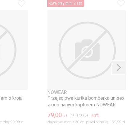
-20% przy min. 2 szt.
NOWEAR
rem o kroju
Przejściowa kurtka bomberka unisex
z odpinanym kapturem NOWEAR
79,00
199,99
zł
-60%
zł
niżką:
99,99 zł
Najniższa cena z 30 dni przed obniżką:
199,99 zł