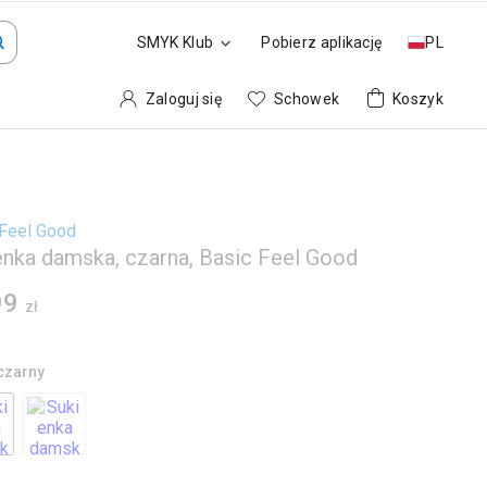
SMYK Klub
Pobierz aplikację
PL
Zaloguj się
Schowek
Koszyk
 Feel Good
enka damska, czarna, Basic Feel Good
99
zł
czarny