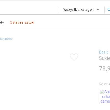
Wszystkie kategorie
oły
Ostatnie sztuki
zianinowe
Basic
Suki
78,
Kolor
: