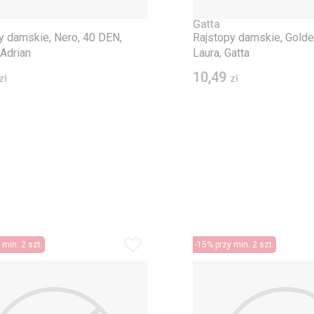
Gatta
y damskie, Nero, 40 DEN,
Rajstopy damskie, Golde
Adrian
Laura, Gatta
10,49
zł
zł
 min. 2 szt.
-15% przy min. 2 szt.