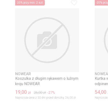
-20% przy min. 2 szt.
-20% przy
NOWEAR
NOWEA
Koszulka z długim rękawem o luźnym
Kurtka 
kroju NOWEAR
odpina
19,00
54,00
26,00
zł
-27%
zł
Najniższa cena z 30 dni przed obniżką:
26,00 zł
Najniższa 