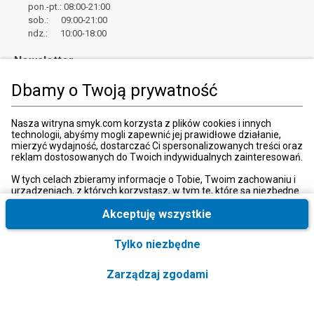
pon.-pt.: 08:00-21:00
sob.: 09:00-21:00
ndz.: 10:00-18:00
Newsletter
Dbamy o Twoją prywatność
Zapisz
Wpisz adres email
Nasza witryna smyk.com korzysta z plików cookies i innych
technologii, abyśmy mogli zapewnić jej prawidłowe działanie,
*
Wyrażam zgodę na otrzymywanie od SMYK sp. z o.o. informacji o
mierzyć wydajność, dostarczać Ci spersonalizowanych treści oraz
produktach i usługach oraz promocjach i zniżkach oferowanych
reklam dostosowanych do Twoich indywidualnych zainteresowań.
przez SMYK sp. z o.o., za pośrednictwem środków komunikacji
elektronicznej (e-mail).
W tych celach zbieramy informacje o Tobie, Twoim zachowaniu i
W każdej chwili możesz z łatwością cofnąć wyrażone zgody.
urządzeniach, z których korzystasz, w tym te, które są niezbędne
więcej
do prawidłowego funkcjonowania strony internetowej smyk.com.
Te niezbędne pliki cookies możesz wyłączyć zmieniając
Akceptuję wszystkie
ustawienia przeglądarki, przy czym może to spowodować
nieprawidłowe funkcjonowanie naszej witryny.
Tylko niezbędne
Ponadto, wyłącznie w przypadku uzyskania Twojej zgody,
Kraj i język
:
Polska (Poland)
wykorzystujemy dodatkowe pliki cookies oraz konwersje
Zarządzaj zgodami
rozszerzone w celu uzyskiwania dostępu, analizowania i
przechowywania dodatkowych informacji, a także niektórych
danych osobowych. Ponadto udostępniamy te informacje, w tym