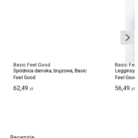
Basic Feel Good
Basic Fee
Spódnica damska, brązowa, Basic
Legginsy 
Feel Good
Feel Good
62,49
56,49
zł
zł
Recenzje