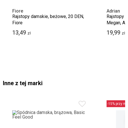
Fiore
Adrian
Rajstopy damskie, beżowe, 20 DEN,
Rajstopy d
Fiore
Megan, Ad
13,49
19,99
zł
zł
Inne z tej marki
-15% przy min