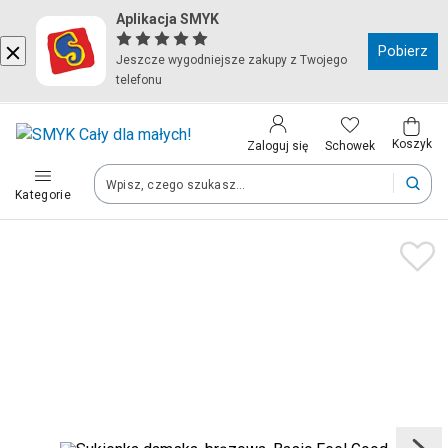
Aplikacja SMYK
Kraj i język
Pobierz
Jeszcze wygodniejsze zakupy z Twojego
telefonu
Wybierz kraj, aby przejść do zakupów
Polska (Poland)
Koszyk
Schowek
Zaloguj się
Kategorie
Twoje zamówienia dostarczymy na teren wybranego kraju.
Język
Polski
Po zmianie kraju część produktów może zostać usunięta z kosz
Zapisz