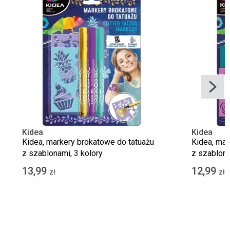
Kidea
Kidea
Kidea, markery brokatowe do tatuażu
Kidea, mar
z szablonami, 3 kolory
z szablona
13,99
12,99
zł
zł