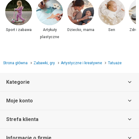
Sport i zabawa
Artykuły
Dziecko, mama
Sen
Zdrow
plastyczne
Strona główna
Zabawki, gry
Artystyczne i kreatywne
Tatuaże
Kategorie
Moje konto
Strefa klienta
Informacje o firmie