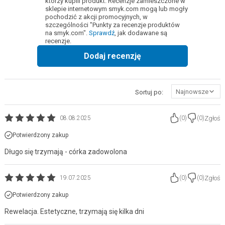
którzy kupili produkt. Recenzje zamieszczone w
sklepie internetowym smyk.com mogą lub mogły
pochodzić z akcji promocyjnych, w
szczególności "Punkty za recenzje produktów
na smyk.com".
Sprawdź
, jak dodawane są
recenzje.
Dodaj recenzję
Najnowsze
Sortuj po:
Zgłoś
08.08.2025
(
0
)
(
0
)
Potwierdzony zakup
Długo się trzymają - córka zadowolona
Zgłoś
19.07.2025
(
0
)
(
0
)
Potwierdzony zakup
Rewelacja. Estetyczne, trzymają się kilka dni