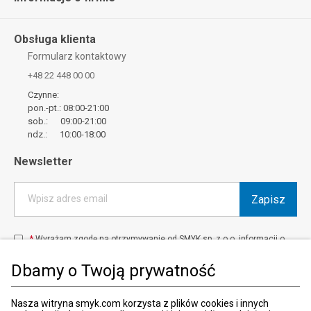
Obsługa klienta
Formularz kontaktowy
+48 22 448 00 00
Czynne:
pon.-pt.: 08:00-21:00
sob.: 09:00-21:00
ndz.: 10:00-18:00
Newsletter
Zapisz
Wpisz adres email
*
Wyrażam zgodę na otrzymywanie od SMYK sp. z o.o. informacji o
produktach i usługach oraz promocjach i zniżkach oferowanych
przez SMYK sp. z o.o., za pośrednictwem środków komunikacji
Dbamy o Twoją prywatność
elektronicznej (e-mail).
W każdej chwili możesz z łatwością cofnąć wyrażone zgody.
więcej
Nasza witryna smyk.com korzysta z plików cookies i innych