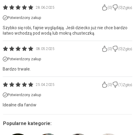
Zgłoś
28.06.2025
(
0
)
(
0
)
Potwierdzony zakup
Szybko się robi, fajnie wyglądają. Jeśli dziecko już nie chce bardzo
łatwo wchodzą pod wodą lub mokrą chusteczką.
Zgłoś
08.05.2025
(
0
)
(
0
)
Potwierdzony zakup
Bardzo trwałe.
Zgłoś
25.04.2025
(
0
)
(
1
)
Potwierdzony zakup
Idealne dla fanów
Popularne kategorie: