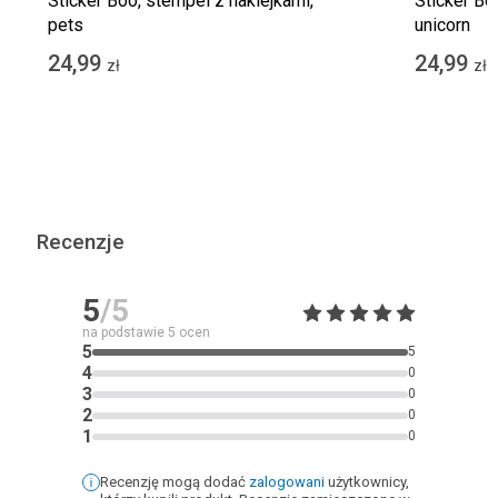
Sticker Boo, stempel z naklejkami,
Sticker Bo
pets
unicorn
24,99
24,99
zł
zł
Recenzje
5
/5
na podstawie
5
ocen
5
5
4
0
3
0
2
0
1
0
Recenzję mogą dodać
zalogowani
użytkownicy,