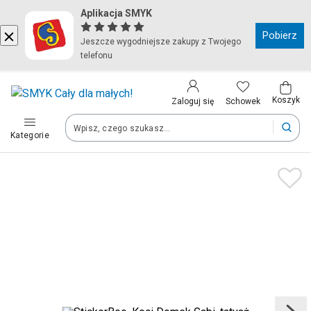
Aplikacja SMYK
Kraj i język
Pobierz
Jeszcze wygodniejsze zakupy z Twojego
telefonu
Wybierz kraj, aby przejść do zakupów
Polska (Poland)
Koszyk
Schowek
Zaloguj się
Kategorie
Twoje zamówienia dostarczymy na teren wybranego kraju.
Język
Polski
Po zmianie kraju część produktów może zostać usunięta z kosz
Zapisz