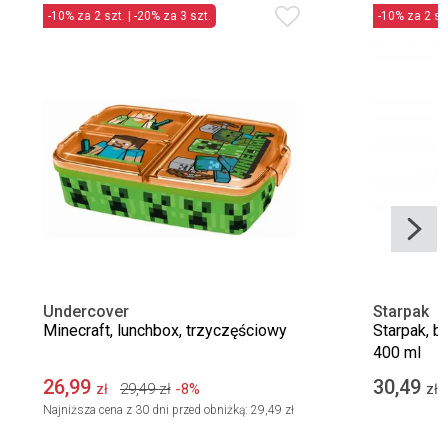
-10% za 2 szt. | -20% za 3 szt.
-10% za 2 szt
Undercover
Starpak
Minecraft, lunchbox, trzyczęściowy
Starpak, b
400 ml
26,99
30,49
29,49
zł
-8%
zł
zł
Najniższa cena z 30 dni przed obniżką:
29,49 zł