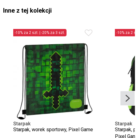
Inne z tej kolekcji
-10% za 2 szt. | -20% za 3 szt.
-10% za 2 szt
Starpak
Starpak
Starpak, worek sportowy, Pixel Game
Starpak, p
Pixel Gam