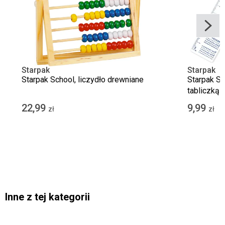
Starpak
Starpak
Starpak School, liczydło drewniane
Starpak Sch
tabliczką 
22,99
9,99
zł
zł
Inne z tej kategorii