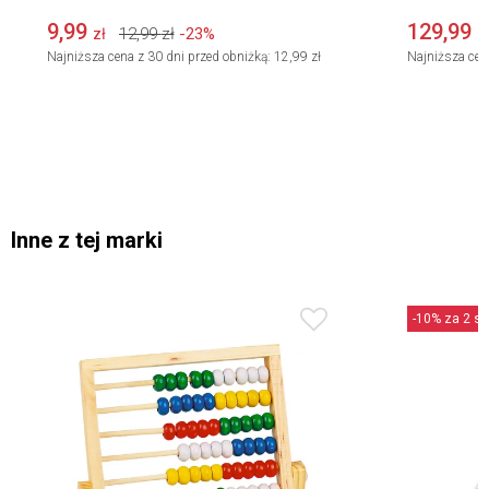
9,99
129,99
12,99
zł
-23%
zł
z
Najniższa cena z 30 dni przed obniżką:
12,99 zł
Najniższa cen
Inne z tej marki
-10% za 2 szt