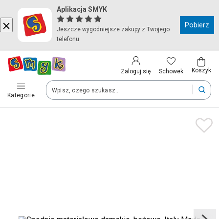
Aplikacja SMYK
Kraj i język
Pobierz
Jeszcze wygodniejsze zakupy z Twojego
telefonu
Wybierz kraj, aby przejść do zakupów
Polska (Poland)
Koszyk
Schowek
Zaloguj się
Kategorie
Twoje zamówienia dostarczymy na teren wybranego kraju.
Język
Polski
Po zmianie kraju część produktów może zostać usunięta z kosz
Zapisz