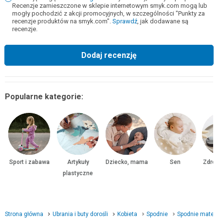
Recenzje zamieszczone w sklepie internetowym smyk.com mogą lub
mogły pochodzić z akcji promocyjnych, w szczególności "Punkty za
recenzje produktów na smyk.com".
Sprawdź
, jak dodawane są
recenzje.
Dodaj recenzję
Popularne kategorie:
Sport i zabawa
Artykuły
Dziecko, mama
Sen
Zdrow
plastyczne
Strona główna
Ubrania i buty dorośli
Kobieta
Spodnie
Spodnie mater