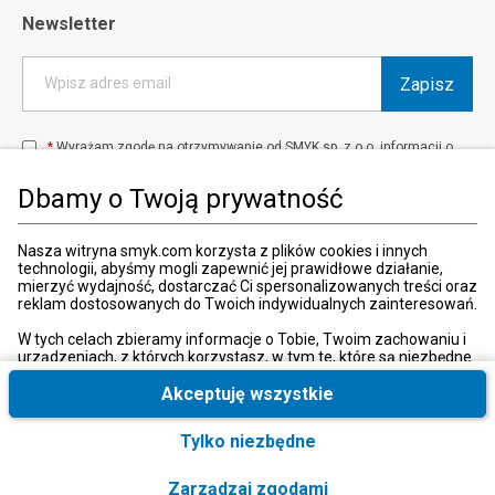
Newsletter
Zapisz
Wpisz adres email
*
Wyrażam zgodę na otrzymywanie od SMYK sp. z o.o. informacji o
produktach i usługach oraz promocjach i zniżkach oferowanych
przez SMYK sp. z o.o., za pośrednictwem środków komunikacji
Dbamy o Twoją prywatność
elektronicznej (e-mail).
W każdej chwili możesz z łatwością cofnąć wyrażone zgody.
więcej
Nasza witryna smyk.com korzysta z plików cookies i innych
technologii, abyśmy mogli zapewnić jej prawidłowe działanie,
mierzyć wydajność, dostarczać Ci spersonalizowanych treści oraz
reklam dostosowanych do Twoich indywidualnych zainteresowań.
Kraj i język
:
Polska (Poland)
W tych celach zbieramy informacje o Tobie, Twoim zachowaniu i
urządzeniach, z których korzystasz, w tym te, które są niezbędne
do prawidłowego funkcjonowania strony internetowej smyk.com.
Te niezbędne pliki cookies możesz wyłączyć zmieniając
Akceptuję wszystkie
ustawienia przeglądarki, przy czym może to spowodować
nieprawidłowe funkcjonowanie naszej witryny.
Tylko niezbędne
© 2026, SMYK sp. z o.o.
Ponadto, wyłącznie w przypadku uzyskania Twojej zgody,
wykorzystujemy dodatkowe pliki cookies oraz konwersje
Zarządzaj zgodami