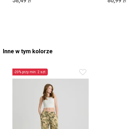
58,49
80,99
zł
zł
Inne w tym kolorze
-20% przy min. 2 szt.