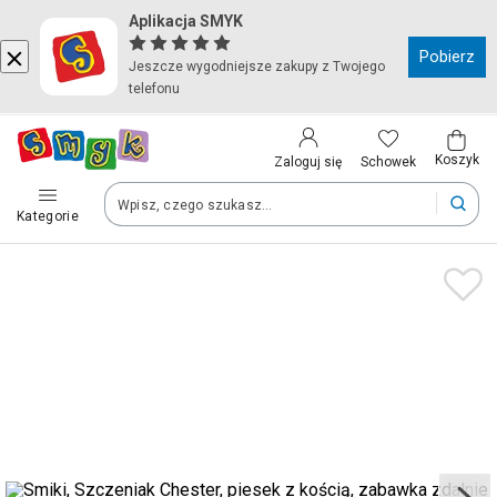
Aplikacja SMYK
Kraj i język
Pobierz
Jeszcze wygodniejsze zakupy z Twojego
telefonu
Wybierz kraj, aby przejść do zakupów
Polska (Poland)
Koszyk
Schowek
Zaloguj się
Kategorie
Twoje zamówienia dostarczymy na teren wybranego kraju.
Język
Polski
Po zmianie kraju część produktów może zostać usunięta z kosz
Zapisz