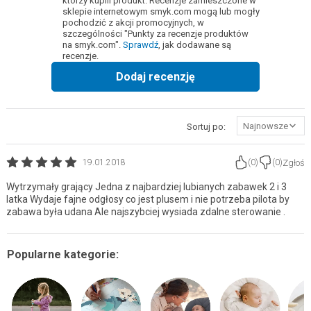
którzy kupili produkt. Recenzje zamieszczone w
sklepie internetowym smyk.com mogą lub mogły
pochodzić z akcji promocyjnych, w
szczególności "Punkty za recenzje produktów
na smyk.com".
Sprawdź
, jak dodawane są
recenzje.
Dodaj recenzję
Najnowsze
Sortuj po:
Zgłoś
19.01.2018
(
0
)
(
0
)
Wytrzymały grający Jedna z najbardziej lubianych zabawek 2 i 3
latka Wydaje fajne odgłosy co jest plusem i nie potrzeba pilota by
zabawa była udana Ale najszybciej wysiada zdalne sterowanie .
Popularne kategorie: