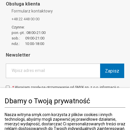
Obsługa klienta
Formularz kontaktowy
+48 22 448 00 00
Czynne:
pon.-pt.: 08:00-21:00
sob.: 09:00-21:00
ndz.: 10:00-18:00
Newsletter
Zapisz
Wpisz adres email
*
Wyrażam zgodę na otrzymywanie od SMYK sp. z o.o. informacji o
produktach i usługach oraz promocjach i zniżkach oferowanych
przez SMYK sp. z o.o., za pośrednictwem środków komunikacji
Dbamy o Twoją prywatność
elektronicznej (e-mail).
W każdej chwili możesz z łatwością cofnąć wyrażone zgody.
więcej
Nasza witryna smyk.com korzysta z plików cookies i innych
technologii, abyśmy mogli zapewnić jej prawidłowe działanie,
mierzyć wydajność, dostarczać Ci spersonalizowanych treści oraz
reklam dostosowanych do Twoich indywidualnych zainteresowań.