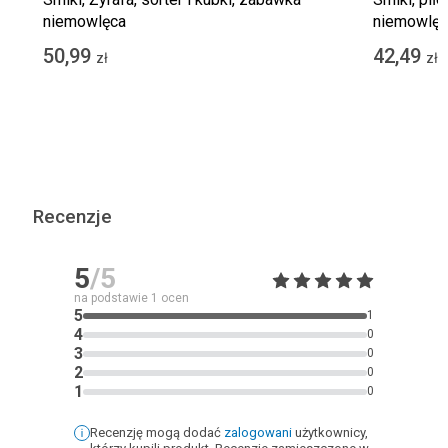
niemowlęca
niemowlęc
50,99
42,49
zł
zł
Recenzje
5
/5
na podstawie
1
ocen
5
1
4
0
3
0
2
0
1
0
Recenzję mogą dodać
zalogowani
użytkownicy,