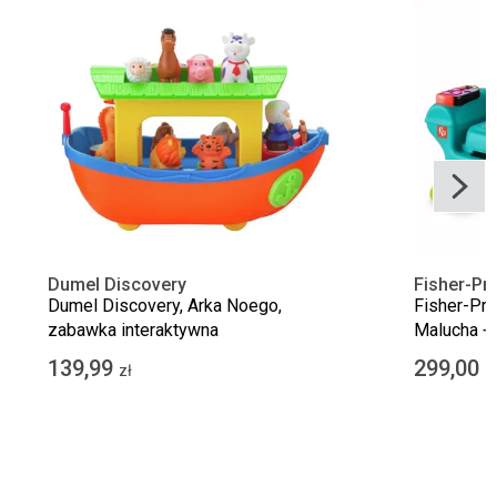
Dumel Discovery
Fisher-Pri
Dumel Discovery, Arka Noego,
Fisher-Pri
zabawka interaktywna
Malucha + 
zestaw pr
139,99
299,00
zł
z