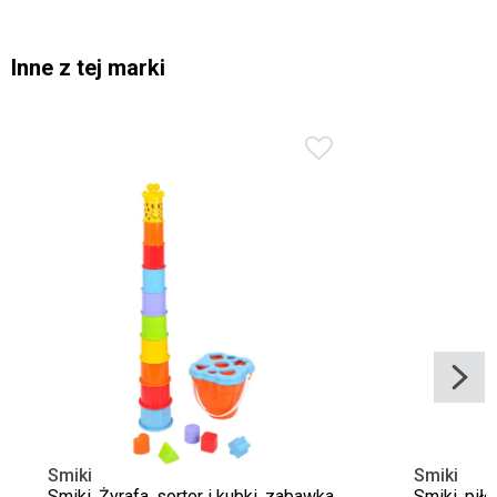
Inne z tej marki
Smiki
Smiki
Smiki, Żyrafa, sorter i kubki, zabawka
Smiki, pił