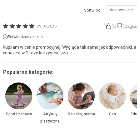
Najnowsze
Sortuj po:
Zgłoś
29.06.2026
(
0
)
(
0
)
Potwierdzony zakup
Kupiłam w cenie promocyjnej. Wygląda tak samo jak odpowiedniki, a
cena jest w 2 razy korzystniejsza
Popularne kategorie:
Sport i zabawa
Artykuły
Dziecko, mama
Sen
Zdrow
plastyczne