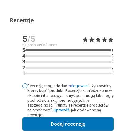
Recenzje
5
/5
na podstawie
1
ocen
5
1
4
0
3
0
2
0
1
0
Recenzję mogą dodać
zalogowani
użytkownicy,
którzy kupili produkt. Recenzje zamieszczone w
sklepie internetowym smyk.com mogą lub mogły
pochodzić z akcji promocyjnych, w
szczególności "Punkty za recenzje produktów
na smyk.com".
Sprawdź
, jak dodawane są
recenzje.
Dodaj recenzję