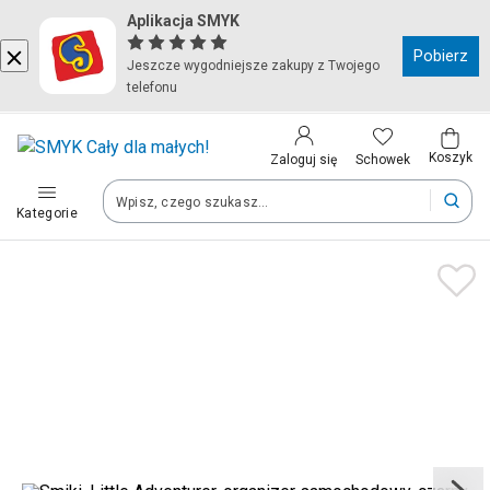
Aplikacja SMYK
Kraj i język
Pobierz
Jeszcze wygodniejsze zakupy z Twojego
telefonu
Wybierz kraj, aby przejść do zakupów
Polska (Poland)
Koszyk
Schowek
Zaloguj się
Kategorie
Twoje zamówienia dostarczymy na teren wybranego kraju.
Język
Polski
Po zmianie kraju część produktów może zostać usunięta z kosz
Zapisz