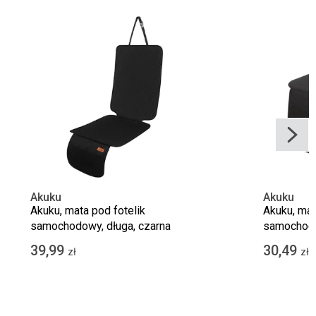
Akuku
Akuku
Akuku, mata pod fotelik
Akuku, mat
samochodowy, długa, czarna
samochodo
39,99
30,49
zł
zł