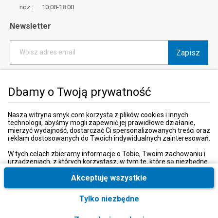
ndz.: 10:00-18:00
Newsletter
Zapisz
Wpisz adres email
*
Wyrażam zgodę na otrzymywanie od SMYK sp. z o.o. informacji o
produktach i usługach oraz promocjach i zniżkach oferowanych
Dbamy o Twoją prywatność
przez SMYK sp. z o.o., za pośrednictwem środków komunikacji
elektronicznej (e-mail).
W każdej chwili możesz z łatwością cofnąć wyrażone zgody.
Nasza witryna smyk.com korzysta z plików cookies i innych
więcej
technologii, abyśmy mogli zapewnić jej prawidłowe działanie,
mierzyć wydajność, dostarczać Ci spersonalizowanych treści oraz
reklam dostosowanych do Twoich indywidualnych zainteresowań.
W tych celach zbieramy informacje o Tobie, Twoim zachowaniu i
urządzeniach, z których korzystasz, w tym te, które są niezbędne
Kraj i język
:
Polska (Poland)
do prawidłowego funkcjonowania strony internetowej smyk.com.
Te niezbędne pliki cookies możesz wyłączyć zmieniając
Akceptuję wszystkie
ustawienia przeglądarki, przy czym może to spowodować
nieprawidłowe funkcjonowanie naszej witryny.
Tylko niezbędne
Ponadto, wyłącznie w przypadku uzyskania Twojej zgody,
wykorzystujemy dodatkowe pliki cookies oraz konwersje
© 2026, SMYK sp. z o.o.