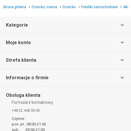
Strona główna
Dziecko, mama
Dziecko
Foteliki samochodowe
Akc
Kategorie
Moje konto
Strefa klienta
Informacje o firmie
Obsługa klienta
Formularz kontaktowy
+48 22 448 00 00
Czynne:
pon.-pt.: 08:00-21:00
sob.: 09:00-21:00