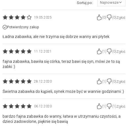
Najnowsze
Sortuj po:
Zgłoś
19.05.2025
(
0
)
(
0
)
Potwierdzony zakup
Ładna zabawka, ale nie trzyma się dobrze wanny ani płytek
Zgłoś
11.12.2021
(
1
)
(
0
)
fajna zabawka, bawiła się córka, teraz bawi się syn, mówi że to są
żabki :)
Zgłoś
28.12.2020
(
1
)
(
0
)
Świetna zabawka do kąpieli, synek może być w wannie godzinami :)
Zgłoś
06.12.2020
(
1
)
(
1
)
bardzo fajna zabawka do wanny, łatwa w utrzymaniu czystości, a
dzieci zadowolone, pięknie się bawią