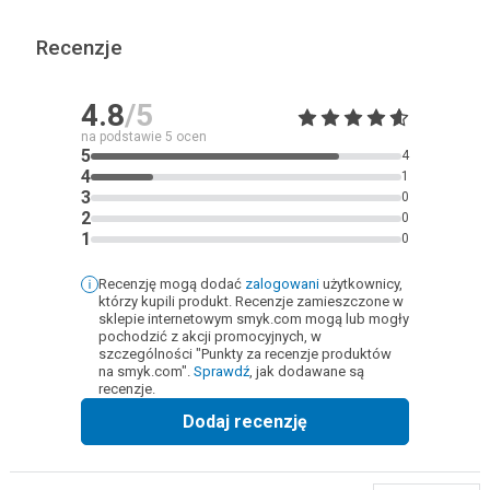
Recenzje
4.8
/5
na podstawie
5
ocen
5
4
4
1
3
0
2
0
1
0
Recenzję mogą dodać
zalogowani
użytkownicy,
którzy kupili produkt. Recenzje zamieszczone w
sklepie internetowym smyk.com mogą lub mogły
pochodzić z akcji promocyjnych, w
szczególności "Punkty za recenzje produktów
na smyk.com".
Sprawdź
, jak dodawane są
recenzje.
Dodaj recenzję