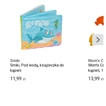
Smiki
Mom's Ca
Smiki, Pod wodą, książeczka do
Mom's Car
kąpieli
kąpieli, 1 s
11,99
13,99
zł
zł