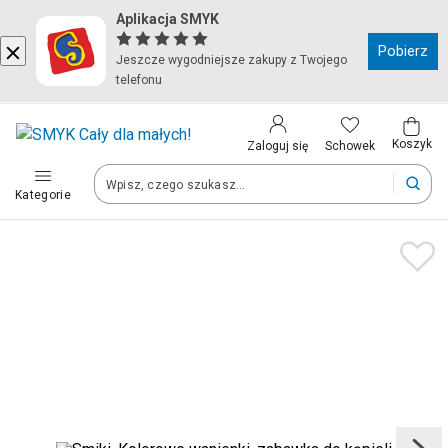
Aplikacja SMYK
Kraj i język
Pobierz
Jeszcze wygodniejsze zakupy z Twojego
telefonu
Wybierz kraj, aby przejść do zakupów
Polska (Poland)
Koszyk
Schowek
Zaloguj się
Kategorie
Twoje zamówienia dostarczymy na teren wybranego kraju.
Język
Polski
Po zmianie kraju część produktów może zostać usunięta z kosz
Zapisz