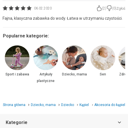
Zgłoś
06.02.2020
(
2
)
(
0
)
Fajna, klasyczna zabawka do wody. Łatwa w utrzymaniu czystości.
Popularne kategorie:
Sport i zabawa
Artykuły
Dziecko, mama
Sen
Zdrow
plastyczne
Strona główna
Dziecko, mama
Dziecko
Kąpiel
Akcesoria do kąpieli
Kategorie