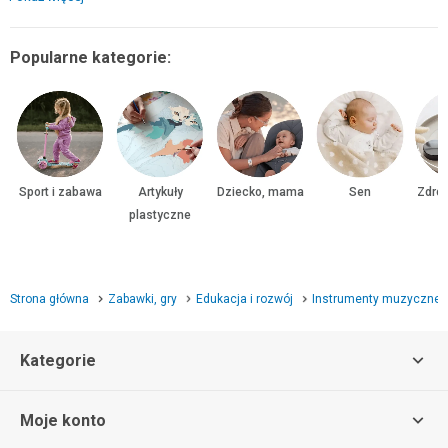
Popularne kategorie:
Sport i zabawa
Artykuły
Dziecko, mama
Sen
Zdrow
plastyczne
Strona główna
Zabawki, gry
Edukacja i rozwój
Instrumenty muzyczne
Kategorie
Moje konto