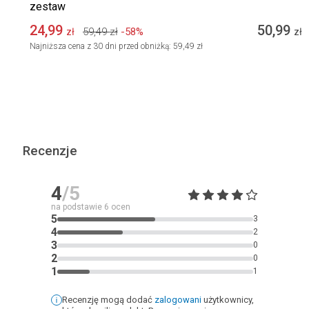
zestaw
24,99
50,99
59,49
zł
-58%
zł
zł
Najniższa cena z 30 dni przed obniżką:
59,49 zł
Recenzje
4
/5
na podstawie
6
ocen
5
3
4
2
3
0
2
0
1
1
Recenzję mogą dodać
zalogowani
użytkownicy,