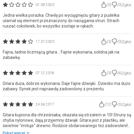
Zgłoś
01.09.2020
(
3
)
(
0
)
Jedna wielka porażka. Chwilę po wyciągnięciu gitary z pudełka
ułamał się element przeznaczony do naciągania strun. Strach
ruszać cokolwiek, bo wszystko zostaje w rękach.
Zgłoś
17.07.2020
(
3
)
(
0
)
Fajna, ładnie brzmiącą gitara... Fajnie wykonana, solidna jak na
zabawkę.
Zgłoś
07.12.2018
(
3
)
(
6
)
Gitara duża, dobrze wykonana. Daje fajne dźwięki. .Dziecko ma dużo
zabawy. Synek jest naprawdę zadowolony z prezentu.
Zgłoś
24.04.2017
(
12
)
(
3
)
Gitara kupiona dla chrześniaka, okazała się strzałem w 10! Struny są
chyba nylonowe, dają przyjemny dźwięk. Gitara jest z plastiku, ale
świetnie "imituje" drewno. Rodzice obdarowanego też zadowoleni!
Bardzo polecam!
Pokaż więcej