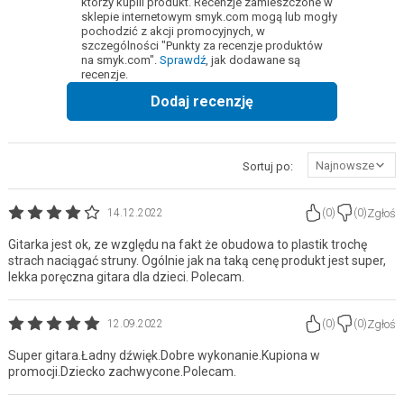
którzy kupili produkt. Recenzje zamieszczone w
sklepie internetowym smyk.com mogą lub mogły
pochodzić z akcji promocyjnych, w
szczególności "Punkty za recenzje produktów
na smyk.com".
Sprawdź
, jak dodawane są
recenzje.
Dodaj recenzję
Najnowsze
Sortuj po:
Zgłoś
14.12.2022
(
0
)
(
0
)
Gitarka jest ok, ze względu na fakt że obudowa to plastik trochę
strach naciągać struny. Ogólnie jak na taką cenę produkt jest super,
lekka poręczna gitara dla dzieci. Polecam.
Zgłoś
12.09.2022
(
0
)
(
0
)
Super gitara.Ładny dźwięk.Dobre wykonanie.Kupiona w
promocji.Dziecko zachwycone.Polecam.