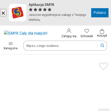
Aplikacja SMYK
Kraj i język
Pobierz
Jeszcze wygodniejsze zakupy z Twojego
telefonu
Wybierz kraj, aby przejść do zakupów
Polska (Poland)
Koszyk
Schowek
Zaloguj się
Kategorie
Twoje zamówienia dostarczymy na teren wybranego kraju.
Język
Polski
Po zmianie kraju część produktów może zostać usunięta z kosz
Zapisz