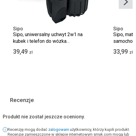
Sipo
Sipo
Sipo, uniwersalny uchwyt 2w1 na
Sipo, mata
kubek i telefon do wózka
samochod
dziecięcego
39,49
33,99
zł
zł
Recenzje
Produkt nie został jeszcze oceniony.
Recenzję mogą dodać
zalogowani
użytkownicy, którzy kupili produkt.
Recenzje zamieszczone w sklepie internetowym smyk.com mogą lub