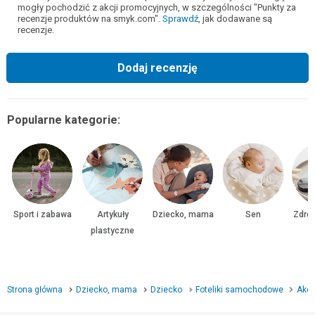
mogły pochodzić z akcji promocyjnych, w szczególności "Punkty za
recenzje produktów na smyk.com".
Sprawdź
, jak dodawane są
recenzje.
Dodaj recenzję
Popularne kategorie:
Sport i zabawa
Artykuły
Dziecko, mama
Sen
Zdrow
plastyczne
Strona główna
Dziecko, mama
Dziecko
Foteliki samochodowe
Akc