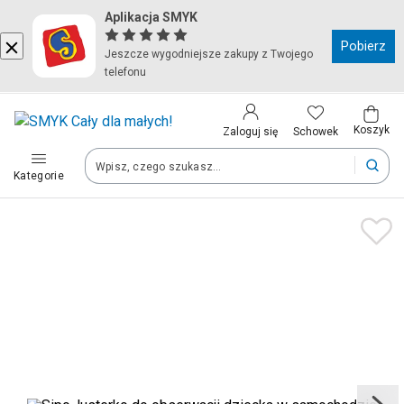
Aplikacja SMYK
Kraj i język
Pobierz
Jeszcze wygodniejsze zakupy z Twojego
telefonu
Wybierz kraj, aby przejść do zakupów
Polska (Poland)
Koszyk
Schowek
Zaloguj się
Kategorie
Twoje zamówienia dostarczymy na teren wybranego kraju.
Język
Polski
Po zmianie kraju część produktów może zostać usunięta z kosz
Zapisz