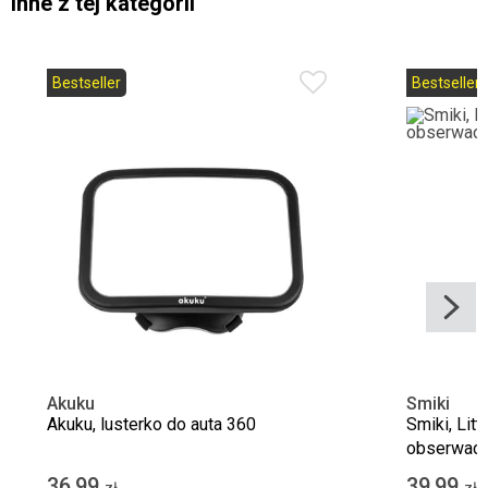
Inne z tej kategorii
Bestseller
Bestseller
Akuku
Smiki
Akuku, lusterko do auta 360
Smiki, Litt
obserwacji
36,99
39,99