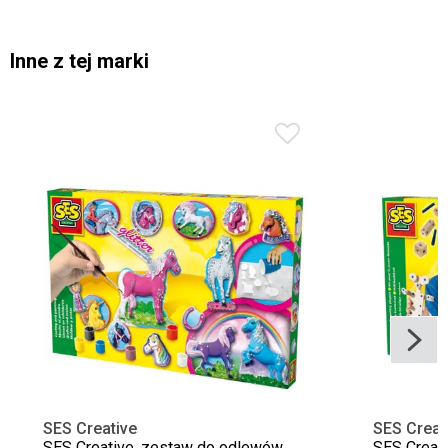
Inne z tej marki
SES Creative
SES Creat
SES Creative, zestaw do odlewów
SES Creati