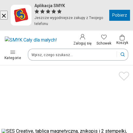
Aplikacja SMYK
Kraj i język
Pobierz
Jeszcze wygodniejsze zakupy z Twojego
telefonu
Wybierz kraj, aby przejść do zakupów
Polska (Poland)
Koszyk
Schowek
Zaloguj się
Kategorie
Twoje zamówienia dostarczymy na teren wybranego kraju.
Język
Polski
Po zmianie kraju część produktów może zostać usunięta z kosz
Zapisz