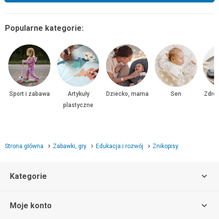
Popularne kategorie:
Sport i zabawa
Artykuły
Dziecko, mama
Sen
Zdrow
plastyczne
Strona główna
Zabawki, gry
Edukacja i rozwój
Znikopisy
Kategorie
Moje konto