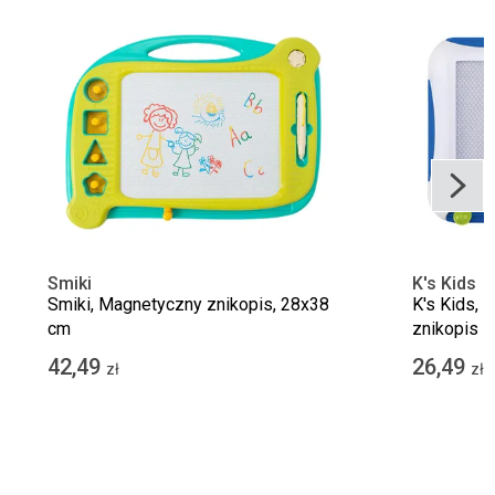
Smiki
K's Kids
Smiki, Magnetyczny znikopis, 28x38
K's Kids, 
cm
znikopis
42,49
26,49
zł
zł