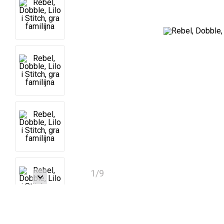
1
/
9