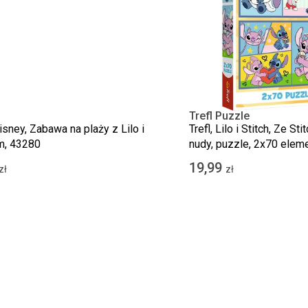
Trefl Puzzle
sney, Zabawa na plaży z Lilo i
Trefl, Lilo i Stitch, Ze S
m, 43280
nudy, puzzle, 2x70 elem
19,99
zł
zł