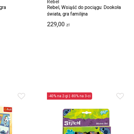
Rebel
gra
Rebel, Wsiąść do pociągu: Dookoła
świata, gra familijna
229,00
zł
-40% na 2-gi | -80% na 3-ci