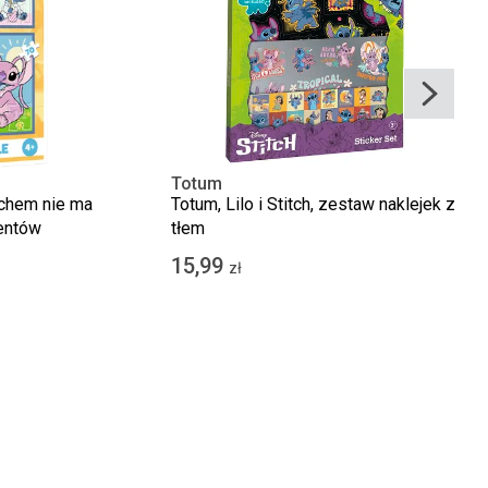
Totum
titchem nie ma
Totum, Lilo i Stitch, zestaw naklejek z
entów
tłem
15,99
zł