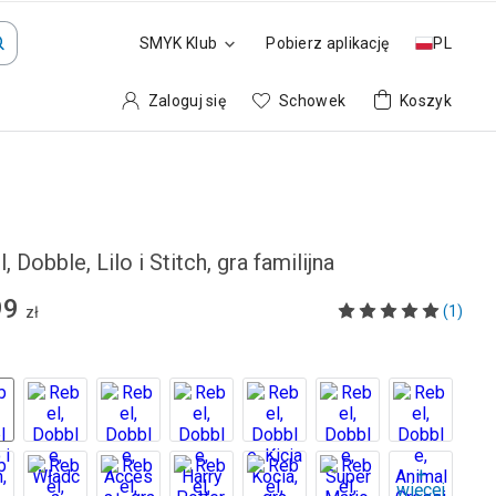
SMYK Klub
Pobierz aplikację
PL
Zaloguj się
Schowek
Koszyk
, Dobble, Lilo i Stitch, gra familijna
99
(1)
zł
+
więcej