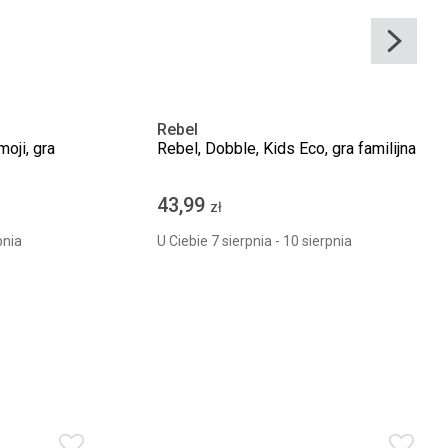
Rebel
oji, gra
Rebel, Dobble, Kids Eco, gra familijna
43,99
zł
pnia
U Ciebie 7 sierpnia - 10 sierpnia