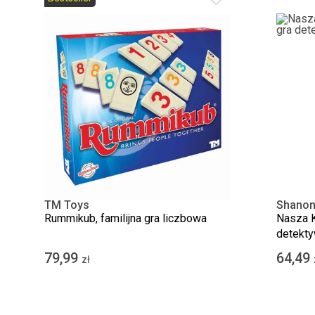
TM Toys
Shanon
Rummikub, familijna gra liczbowa
Nasza K
detekty
79,99
64,49
zł