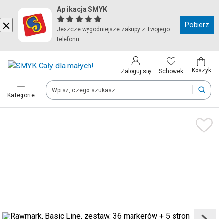
Aplikacja SMYK
Kraj i język
Pobierz
Jeszcze wygodniejsze zakupy z Twojego
telefonu
Wybierz kraj, aby przejść do zakupów
Polska (Poland)
Koszyk
Schowek
Zaloguj się
Kategorie
Twoje zamówienia dostarczymy na teren wybranego kraju.
Język
Polski
Po zmianie kraju część produktów może zostać usunięta z kosz
Zapisz