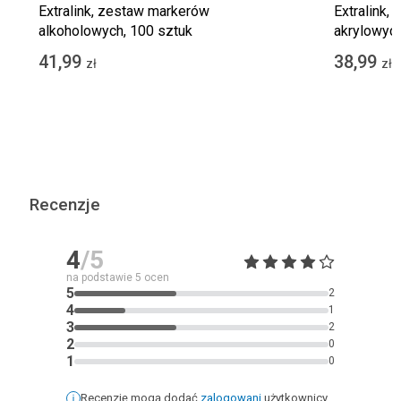
Extralink, zestaw markerów
Extralink,
alkoholowych, 100 sztuk
akrylowych
41,99
38,99
zł
zł
Recenzje
4
/5
na podstawie
5
ocen
5
2
4
1
3
2
2
0
1
0
Recenzję mogą dodać
zalogowani
użytkownicy,