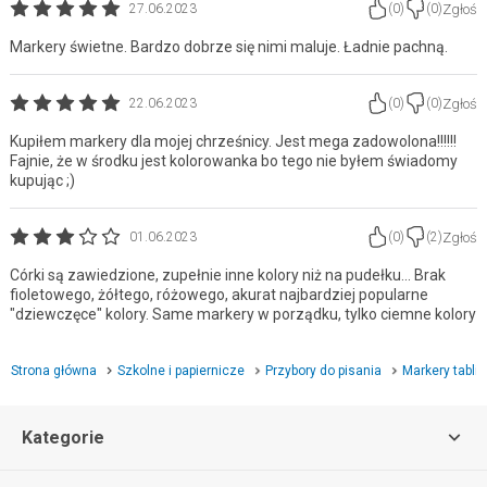
Zgłoś
27.06.2023
(
0
)
(
0
)
Markery świetne. Bardzo dobrze się nimi maluje. Ładnie pachną.
Zgłoś
22.06.2023
(
0
)
(
0
)
Kupiłem markery dla mojej chrześnicy. Jest mega zadowolona!!!!!!
Fajnie, że w środku jest kolorowanka bo tego nie byłem świadomy
kupując ;)
Zgłoś
01.06.2023
(
0
)
(
2
)
Córki są zawiedzione, zupełnie inne kolory niż na pudełku... Brak
fioletowego, żółtego, różowego, akurat najbardziej popularne
"dziewczęce" kolory. Same markery w porządku, tylko ciemne kolory
Strona główna
Szkolne i papiernicze
Przybory do pisania
Markery tabli
Kategorie