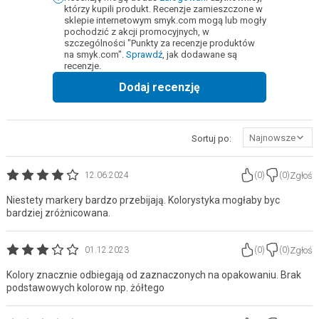
którzy kupili produkt. Recenzje zamieszczone w
sklepie internetowym smyk.com mogą lub mogły
pochodzić z akcji promocyjnych, w
szczególności "Punkty za recenzje produktów
na smyk.com".
Sprawdź
, jak dodawane są
recenzje.
Dodaj recenzję
Najnowsze
Sortuj po:
Zgłoś
12.06.2024
(
0
)
(
0
)
Niestety markery bardzo przebijają. Kolorystyka mogłaby byc
bardziej zróżnicowana.
Zgłoś
01.12.2023
(
0
)
(
0
)
Kolory znacznie odbiegają od zaznaczonych na opakowaniu. Brak
podstawowych kolorow np. żółtego