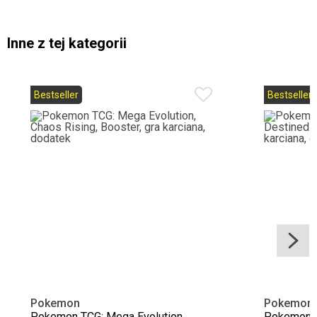
Inne z tej kategorii
Bestseller
Bestseller
Pokemon
Pokemon
Pokemon TCG: Mega Evolution,
Pokemon TC