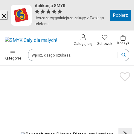
Aplikacja SMYK
Kraj i język
Pobierz
Jeszcze wygodniejsze zakupy z Twojego
telefonu
Wybierz kraj, aby przejść do zakupów
Polska (Poland)
Koszyk
Schowek
Zaloguj się
Kategorie
Twoje zamówienia dostarczymy na teren wybranego kraju.
Język
Polski
Po zmianie kraju część produktów może zostać usunięta z kosz
Zapisz