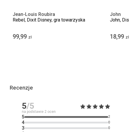
Jean-Louis Roubira
John
Rebel, Dixit Disney, gra towarzyska
John, Disn
99,99
18,99
zł
zł
Recenzje
5
/5
na podstawie
2
ocen
5
2
4
0
3
0