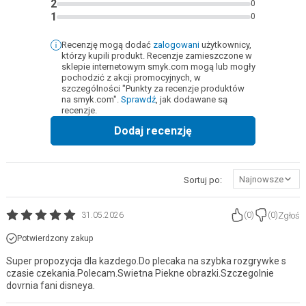
2
0
1
0
Recenzję mogą dodać
zalogowani
użytkownicy,
którzy kupili produkt. Recenzje zamieszczone w
sklepie internetowym smyk.com mogą lub mogły
pochodzić z akcji promocyjnych, w
szczególności "Punkty za recenzje produktów
na smyk.com".
Sprawdź
, jak dodawane są
recenzje.
Dodaj recenzję
Najnowsze
Sortuj po:
Zgłoś
31.05.2026
(
0
)
(
0
)
Potwierdzony zakup
Super propozycja dla kazdego.Do plecaka na szybka rozgrywke s
czasie czekania.Polecam.Swietna Piekne obrazki.Szczegolnie
dovrnia fani disneya.