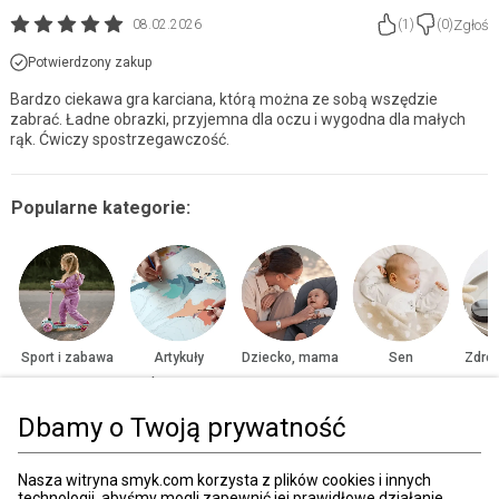
Zgłoś
08.02.2026
(
1
)
(
0
)
Potwierdzony zakup
Bardzo ciekawa gra karciana, którą można ze sobą wszędzie
zabrać. Ładne obrazki, przyjemna dla oczu i wygodna dla małych
rąk. Ćwiczy spostrzegawczość.
Popularne kategorie:
Sport i zabawa
Artykuły
Dziecko, mama
Sen
Zdrow
plastyczne
Dbamy o Twoją prywatność
Strona główna
Zabawki, gry
Gry
Karty i gry karciane
Nasza witryna smyk.com korzysta z plików cookies i innych
technologii, abyśmy mogli zapewnić jej prawidłowe działanie,