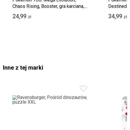
Chaos Rising, Booster, gra karciana,
Destined R
dodatek
karciana, 
24,99
34,99
zł
zł
Inne z tej marki