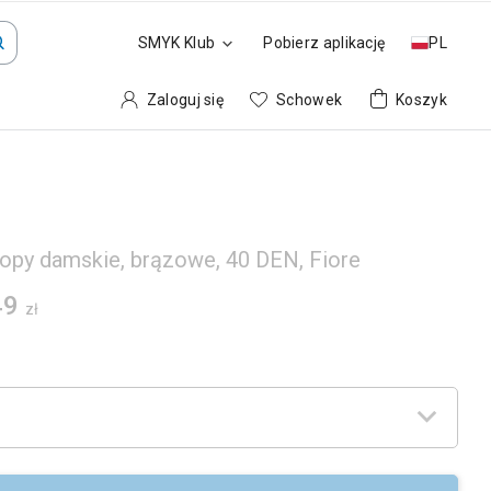
SMYK Klub
Pobierz aplikację
PL
Zaloguj się
Schowek
Koszyk
topy damskie, brązowe, 40 DEN, Fiore
49
zł