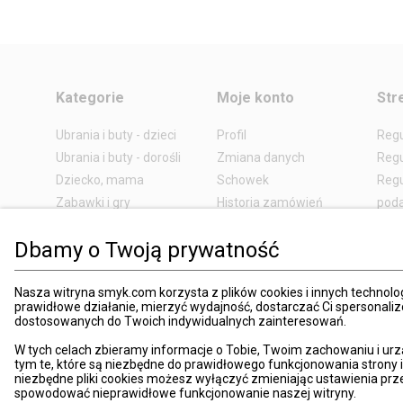
Kategorie
Moje konto
Str
Ubrania i buty - dzieci
Profil
Reg
Ubrania i buty - dorośli
Zmiana danych
Regu
Dziecko, mama
Schowek
Regu
Zabawki i gry
Historia zamówień
pod
Książki
Edycja zgód
Kosz
Dbamy o Twoją prywatność
Zdrowie i uroda
Polityka prywatności
Zwro
Dom i ogród
Ustawienia prywatności
Rek
Nasza witryna smyk.com korzysta z plików cookies i innych technolog
Promocje
Śledzenie zamówień
Meto
prawidłowe działanie, mierzyć wydajność, dostarczać Ci spersonali
Porady
Pay
dostosowanych do Twoich indywidualnych zainteresowań.
Mapa witryny
Apli
W tych celach zbieramy informacje o Tobie, Twoim zachowaniu i urz
Kart
tym te, które są niezbędne do prawidłowego funkcjonowania strony
niezbędne pliki cookies możesz wyłączyć zmieniając ustawienia prz
Znaj
spowodować nieprawidłowe funkcjonowanie naszej witryny.