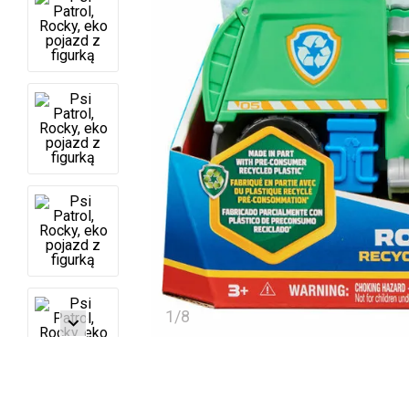
1
/
8