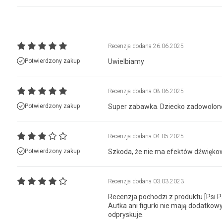
Recenzja dodana
26.06.2025
Potwierdzony zakup
Uwielbiamy
Recenzja dodana
08.06.2025
Potwierdzony zakup
Super zabawka. Dziecko zadowolon
Recenzja dodana
04.05.2025
Potwierdzony zakup
Szkoda, że nie ma efektów dźwiękow
Recenzja dodana
03.03.2023
Recenzja pochodzi z produktu [Psi Pat
Autka ani figurki nie mają dodatkow
odpryskuje.