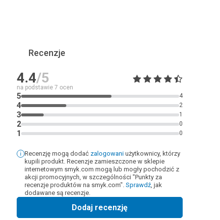
Recenzje
4.4
/5
na podstawie
7
ocen
5
4
4
2
3
1
2
0
1
0
Recenzję mogą dodać
zalogowani
użytkownicy, którzy
kupili produkt. Recenzje zamieszczone w sklepie
internetowym smyk.com mogą lub mogły pochodzić z
akcji promocyjnych, w szczególności "Punkty za
recenzje produktów na smyk.com".
Sprawdź
, jak
dodawane są recenzje.
Dodaj recenzję