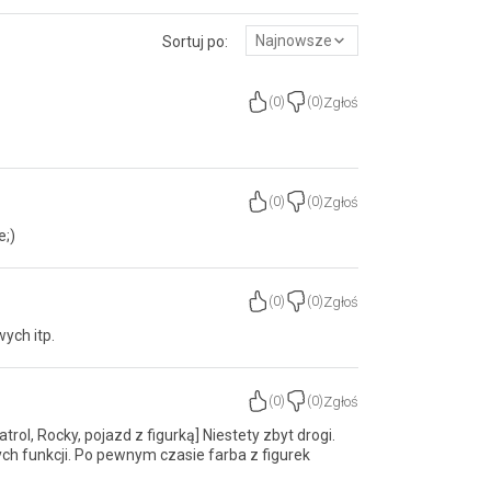
Najnowsze
Sortuj po:
Zgłoś
(
0
)
(
0
)
Zgłoś
(
0
)
(
0
)
e;)
Zgłoś
(
0
)
(
0
)
ych itp.
Zgłoś
(
0
)
(
0
)
rol, Rocky, pojazd z figurką] Niestety zbyt drogi.
ych funkcji. Po pewnym czasie farba z figurek