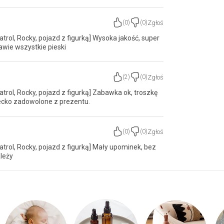
Zgłoś
(
0
)
(
0
)
trol, Rocky, pojazd z figurką] Wysoka jakość, super
wie wszystkie pieski
Zgłoś
(
2
)
(
0
)
trol, Rocky, pojazd z figurką] Zabawka ok, troszkę
iecko zadowolone z prezentu.
Zgłoś
(
0
)
(
0
)
trol, Rocky, pojazd z figurką] Mały upominek, bez
leży