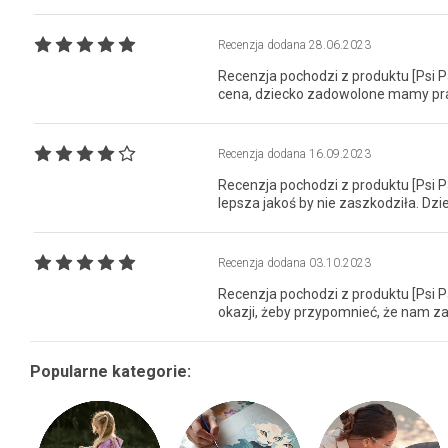
Recenzja dodana
28.06.2023
Recenzja pochodzi z produktu [Psi Pa
cena, dziecko zadowolone mamy pra
Recenzja dodana
16.09.2023
Recenzja pochodzi z produktu [Psi Pa
lepsza jakoś by nie zaszkodziła. Dz
Recenzja dodana
03.10.2023
Recenzja pochodzi z produktu [Psi Pa
okazji, żeby przypomnieć, że nam za
Popularne kategorie: