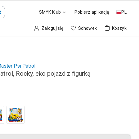
SMYK Klub
Pobierz aplikację
PL
Zaloguj się
Schowek
Koszyk
aster Psi Patrol
atrol, Rocky, eko pojazd z figurką