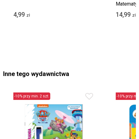
Matematy
4,99
14,99
zł
zł
Inne tego wydawnictwa
-10% przy min. 2 szt.
-10% przy min