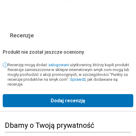
Recenzje
Produkt nie został jeszcze oceniony.
Recenzję mogą dodać
zalogowani
użytkownicy, którzy kupili produkt.
Recenzje zamieszczone w sklepie internetowym smyk.com mogą lub
mogły pochodzić z akcji promocyjnych, w szczególności "Punkty za
recenzje produktów na smyk.com".
Sprawdź
, jak dodawane są
recenzje.
Dodaj recenzję
Strona główna
Książki, muzyka, film
Książki
Książki edukacyjne
Nauk
Dbamy o Twoją prywatność