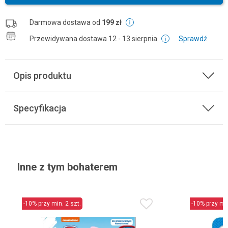
Darmowa dostawa od
199 zł
Przewidywana dostawa
12 - 13 sierpnia
Sprawdź
Opis produktu
Specyfikacja
Inne z tym bohaterem
-10% przy min. 2 szt.
-10% przy min