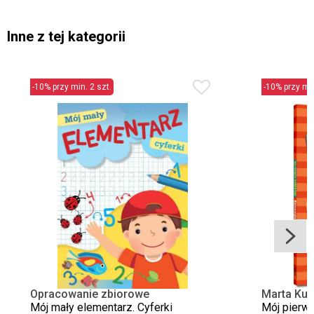
Inne z tej kategorii
-10% przy min. 2 szt.
-10% przy min
Opracowanie zbiorowe
Marta Kur
Mój mały elementarz. Cyferki
Mój pierws