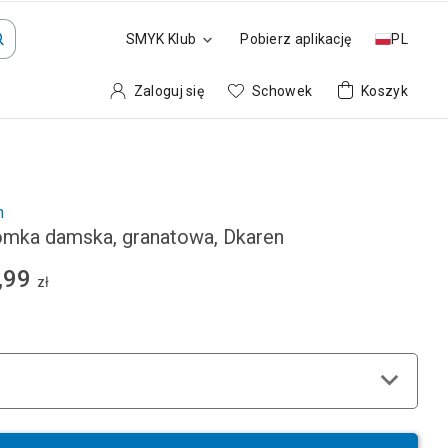
SMYK Klub
Pobierz aplikację
PL
Zaloguj się
Schowek
Koszyk
n
mka damska, granatowa, Dkaren
,99
zł