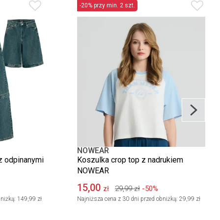
-20% przy min. 2 szt.
NOWEAR
z odpinanymi
Koszulka crop top z nadrukiem
NOWEAR
15,00
29,99
zł
-50%
zł
niżką:
149,99 zł
Najniższa cena z 30 dni przed obniżką:
29,99 zł