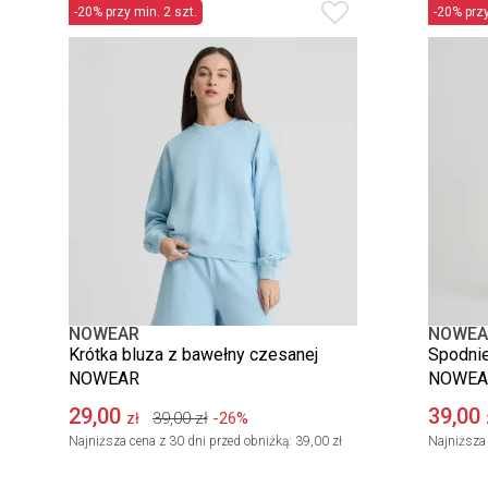
-20% przy min. 2 szt.
-20% przy
NOWEAR
NOWEA
Krótka bluza z bawełny czesanej
Spodnie
NOWEAR
NOWEA
29,00
39,00
39,00
zł
-26%
zł
Najniższa cena z 30 dni przed obniżką:
39,00 zł
Najniższa 