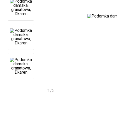
1
/
5