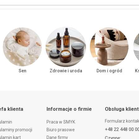
Sen
Zdrowie i uroda
Dom i ogród
Ks
efa klienta
Informacje o firmie
Obsługa klien
Formularz konta
ulamin
Praca w SMYK
+48 22 448 00 0
laminy promocji
Biuro prasowe
lamin kart
Dane firmy
Czynne: