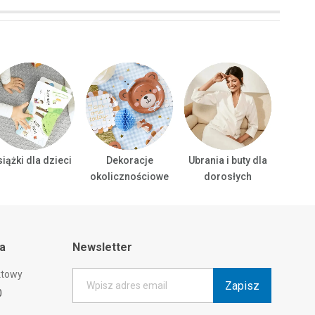
iążki dla dzieci
Dekoracje
Ubrania i buty dla
Ubrani
okolicznościowe
dorosłych
ta
Newsletter
ktowy
Zapisz
Wpisz adres email
0