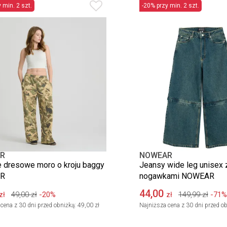
 min. 2 szt.
-20% przy min. 2 szt.
R
NOWEAR
 dresowe moro o kroju baggy
Jeansy wide leg unisex 
R
nogawkami NOWEAR
44,00
49,00
zł
-20%
149,99
zł
-71%
zł
zł
cena z 30 dni przed obniżką:
49,00 zł
Najniższa cena z 30 dni przed ob