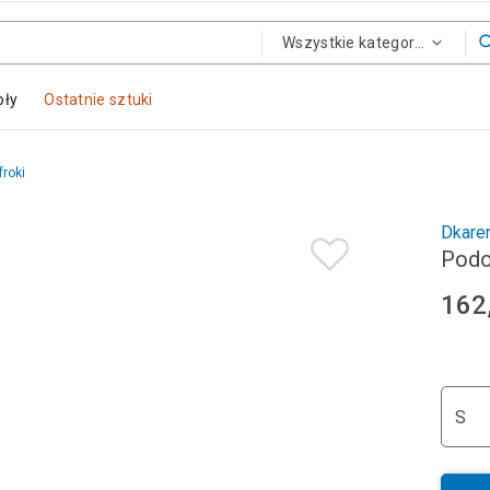
Wszystkie kategorie
oły
Ostatnie sztuki
froki
Dkare
Podo
162
S