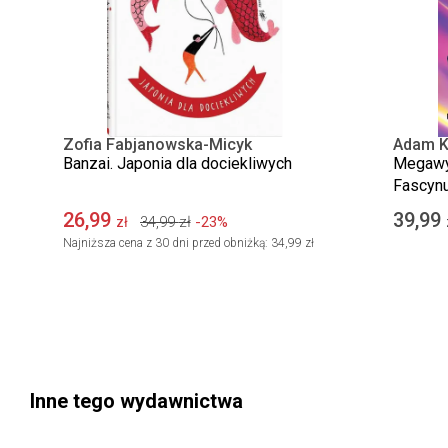
Zofia Fabjanowska-Micyk
Adam K
Banzai. Japonia dla dociekliwych
Megawys
Fascynu
przewod
26,99
39,99
34,99
zł
-23%
zł
zmieniły
Najniższa cena z 30 dni przed obniżką:
34,99 zł
Inne tego wydawnictwa