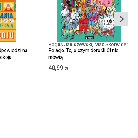
Boguś Janiszewski, Max Skorwider
dpowiedzi na
Relacje. To, o czym dorośli Ci nie
pokoju
mówią
40,99
zł