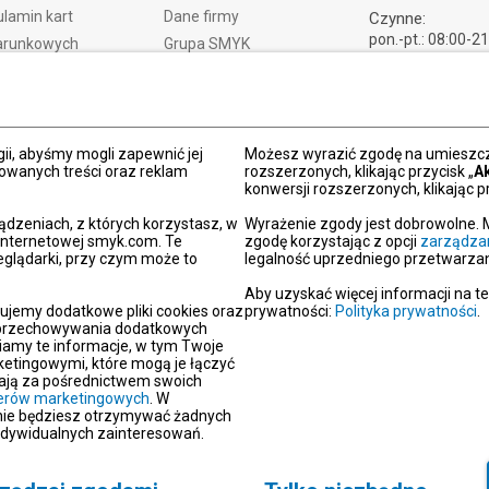
lamin kart
Dane firmy
Czynne:
pon.-pt.: 08:00-2
arunkowych
Grupa SMYK
sob.: 09:00-21:
t i czas dostawy
Smyk.ua
ndz.: 10:00-18:
ty i wymiany
Smyk.ro
lamacje
Akt o usługach cyfrowych
dy płatności
Deklaracja dostępności
ii, abyśmy mogli zapewnić jej
Możesz wyrazić zgodę na umieszcza
zowanych treści oraz reklam
rozszerzonych, klikając przycisk „
A
Po
konwersji rozszerzonych, klikając pr
kacja SMYK
ądzeniach, z których korzystasz, w
Wyrażenie zgody jest dobrowolne. 
y podarunkowe
 internetowej smyk.com. Te
zgodę korzystając z opcji
zarządza
eglądarki, przy czym może to
legalność uprzedniego przetwarzan
dź sklep SMYK
gram SMYK Klub
Aby uzyskać więcej informacji na t
ujemy dodatkowe pliki cookies oraz
prywatności:
Polityka prywatności
.
letter
i przechowywania dodatkowych
unikaty
iamy te informacje, w tym Twoje
etingowymi, które mogą je łączyć
aracje zgodności
erają za pośrednictwem swoich
tnerów marketingowych
oc
. W
 nie będziesz otrzymywać żadnych
akt
ndywidualnych zainteresowań.