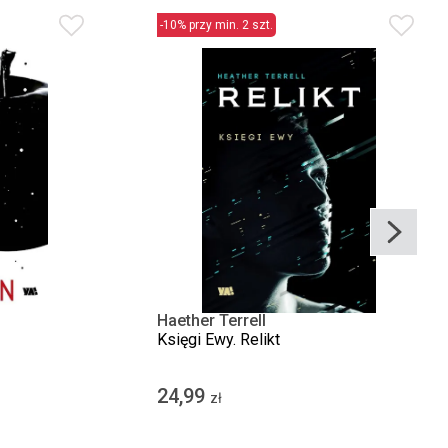
-10% przy min. 2 szt.
Haether Terrell
Księgi Ewy. Relikt
24,99
zł