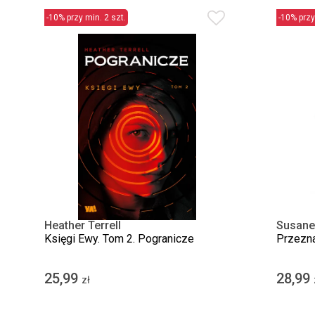
-10% przy min. 2 szt.
-10% przy
Heather Terrell
Susane
Księgi Ewy. Tom 2. Pogranicze
Przezna
25,99
28,99
zł