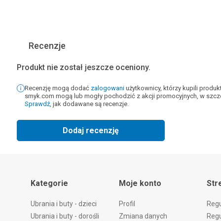
Recenzje
Produkt nie został jeszcze oceniony.
Recenzję mogą dodać
zalogowani
użytkownicy, którzy kupili produ
smyk.com mogą lub mogły pochodzić z akcji promocyjnych, w szcze
Sprawdź
, jak dodawane są recenzje.
Dodaj recenzję
Kategorie
Moje konto
Str
Ubrania i buty - dzieci
Profil
Reg
Ubrania i buty - dorośli
Zmiana danych
Regu