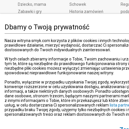
Dziecko, mama
Schowek
Regu
Zabawki i gry
Historia zamówień
pod
Książki
Edycja zgód
Kosz
Dbamy o Twoją prywatność
Zdrowie i uroda
Polityka prywatności
Zwro
Dom i ogród
Ustawienia prywatności
Rek
Promocje
Śledzenie zamówień
Meto
Nasza witryna smyk.com korzysta z plików cookies i innych technolog
prawidłowe działanie, mierzyć wydajność, dostarczać Ci spersonali
Porady
Pay
dostosowanych do Twoich indywidualnych zainteresowań.
Mapa witryny
Apli
W tych celach zbieramy informacje o Tobie, Twoim zachowaniu i urz
Kart
tym te, które są niezbędne do prawidłowego funkcjonowania strony
niezbędne pliki cookies możesz wyłączyć zmieniając ustawienia prz
Znaj
spowodować nieprawidłowe funkcjonowanie naszej witryny.
Pro
Ponadto, wyłącznie w przypadku uzyskania Twojej zgody, wykorzyst
News
konwersje rozszerzone w celu uzyskiwania dostępu, analizowania 
Kom
informacji, a także niektórych danych osobowych. Ponadto udostępn
dane osobowe, stronom trzecim, będącym naszymi partnerami mark
Dekl
z innymi informacjami o Tobie, które im przekazujesz lub które zbi
usług, w celu dostarczania Ci spersonalizowanych reklam
lista par
Pom
przypadku braku Twojej zgody, użyjemy tylko niezbędnych cookies i
Kont
spersonalizowanych treści oraz reklam dostosowanych do Twoich i