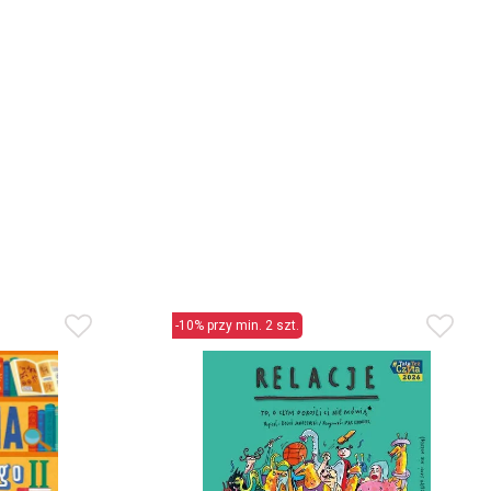
-10% przy min. 2 szt.