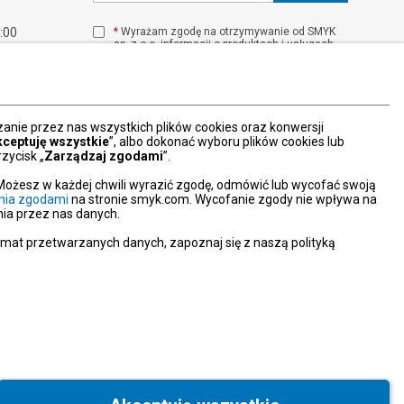
1:00
*
Wyrażam zgodę na otrzymywanie od SMYK
sp. z o.o. informacji o produktach i usługach
00
oraz promocjach i zniżkach oferowanych
00
przez SMYK sp. z o.o., za pośrednictwem
środków komunikacji elektronicznej (e-mail).
W każdej chwili możesz z łatwością cofnąć
wyrażone zgody.
nie przez nas wszystkich plików cookies oraz konwersji
więcej
kceptuję wszystkie
”, albo dokonać wyboru plików cookies lub
zycisk „
Zarządzaj zgodami
”.
Możesz w każdej chwili wyrazić zgodę, odmówić lub wycofać swoją
nia zgodami
na stronie smyk.com. Wycofanie zgody nie wpływa na
ia przez nas danych.
emat przetwarzanych danych, zapoznaj się z naszą polityką