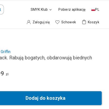
SMYK Klub
Pobierz aplikację
PL
Zaloguj się
Schowek
Koszyk
Griffin
ack. Rabują bogatych, obdarowują biednych
99
zł
Dodaj do koszyka