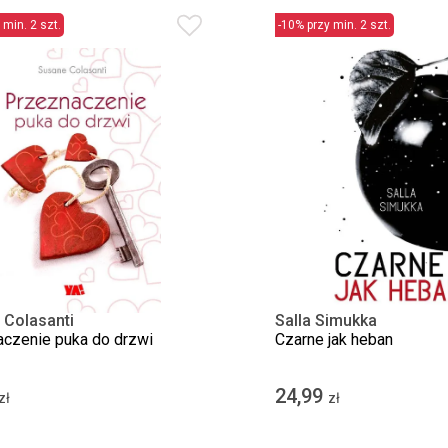
 min. 2 szt.
-10% przy min. 2 szt.
 Colasanti
Salla Simukka
czenie puka do drzwi
Czarne jak heban
24,99
zł
zł