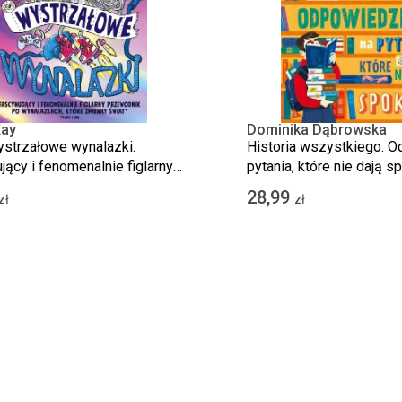
ay
Dominika Dąbrowska
trzałowe wynalazki.
Historia wszystkiego. O
jący i fenomenalnie figlarny
pytania, które nie dają s
nik po wynalazkach, które
28,99
zł
zł
 świat (albo i nie)