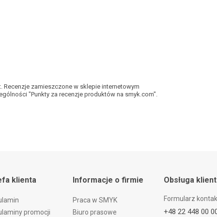
kt. Recenzje zamieszczone w sklepie internetowym
gólności "Punkty za recenzje produktów na smyk.com".
efa klienta
Informacje o firmie
Obsługa klien
Formularz konta
ulamin
Praca w SMYK
+48 22 448 00 0
laminy promocji
Biuro prasowe