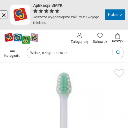
Aplikacja SMYK
Kraj i język
Pobierz
Jeszcze wygodniejsze zakupy z Twojego
telefonu
Wybierz kraj, aby przejść do zakupów
Polska (Poland)
Koszyk
Schowek
Zaloguj się
Kategorie
Twoje zamówienia dostarczymy na teren wybranego kraju.
Język
Polski
Po zmianie kraju część produktów może zostać usunięta z kosz
Zapisz