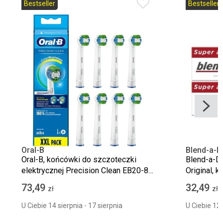
Bestseller
Bestseller
Oral-B
Blend-a-D
Oral-B, końcówki do szczoteczki
Blend-a-De
elektrycznej Precision Clean EB20-8
Original, k
CleanMaximiser, 8 szt.
g
73,49
32,49
zł
zł
U Ciebie 14 sierpnia - 17 sierpnia
U Ciebie 12 