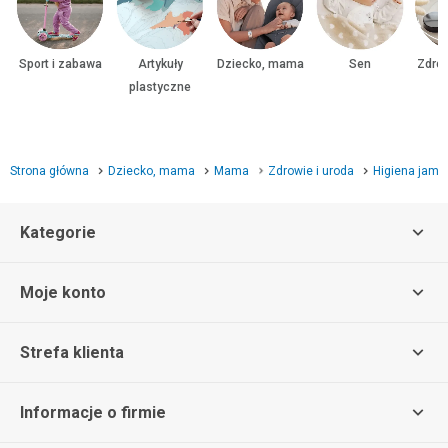
Sport i zabawa
Artykuły
Dziecko, mama
Sen
Zdrow
plastyczne
Strona główna
Dziecko, mama
Mama
Zdrowie i uroda
Higiena jamy
Kategorie
Moje konto
Strefa klienta
Informacje o firmie