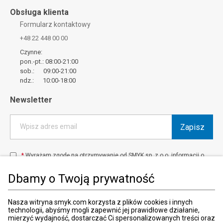
Obsługa klienta
Formularz kontaktowy
+48 22 448 00 00
Czynne:
pon.-pt.: 08:00-21:00
sob.: 09:00-21:00
ndz.: 10:00-18:00
Newsletter
Zapisz
Wpisz adres email
*
Wyrażam zgodę na otrzymywanie od SMYK sp. z o.o. informacji o
produktach i usługach oraz promocjach i zniżkach oferowanych
przez SMYK sp. z o.o., za pośrednictwem środków komunikacji
Dbamy o Twoją prywatność
elektronicznej (e-mail).
W każdej chwili możesz z łatwością cofnąć wyrażone zgody.
więcej
Nasza witryna smyk.com korzysta z plików cookies i innych
technologii, abyśmy mogli zapewnić jej prawidłowe działanie,
mierzyć wydajność, dostarczać Ci spersonalizowanych treści oraz