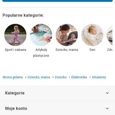
Popularne kategorie:
Sport i zabawa
Artykuły
Dziecko, mama
Sen
Zdrow
plastyczne
Strona główna
Dziecko, mama
Dziecko
Elektronika
Inhalatory
Kategorie
Moje konto