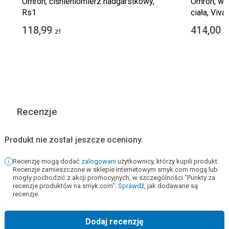
Omron, ciśnieniomierz nadgarstkowy,
Omron, wag
Rs1
ciała, Viva
118,99
414,00
zł
z
Recenzje
Produkt nie został jeszcze oceniony.
Recenzję mogą dodać
zalogowani
użytkownicy, którzy kupili produkt.
Recenzje zamieszczone w sklepie internetowym smyk.com mogą lub
mogły pochodzić z akcji promocyjnych, w szczególności "Punkty za
recenzje produktów na smyk.com".
Sprawdź
, jak dodawane są
recenzje.
Dodaj recenzję