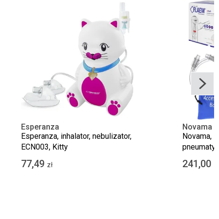
Esperanza
Novama
Esperanza, inhalator, nebulizator,
Novama, Fl
ECN003, Kitty
pneumatyc
nebulizato
77,49
241,00
zł
z