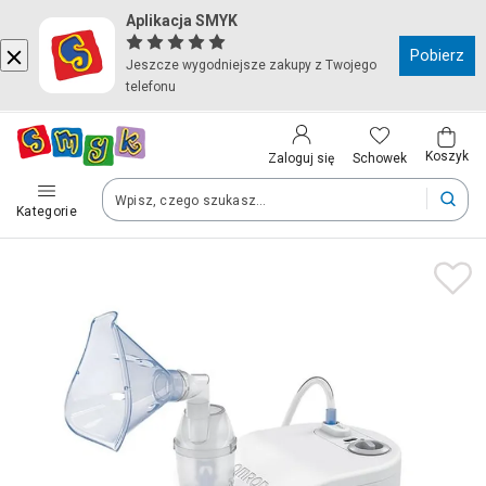
Aplikacja SMYK
Kraj i język
Pobierz
Jeszcze wygodniejsze zakupy z Twojego
telefonu
Wybierz kraj, aby przejść do zakupów
Polska (Poland)
Koszyk
Schowek
Zaloguj się
Kategorie
Twoje zamówienia dostarczymy na teren wybranego kraju.
Język
Polski
Po zmianie kraju część produktów może zostać usunięta z kosz
Zapisz