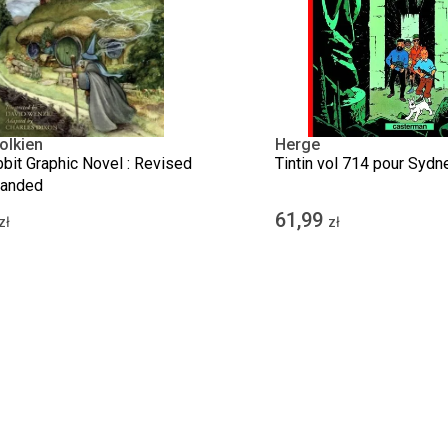
Tolkien
Herge
bit Graphic Novel : Revised
Tintin vol 714 pour Sydn
panded
61,99
zł
zł