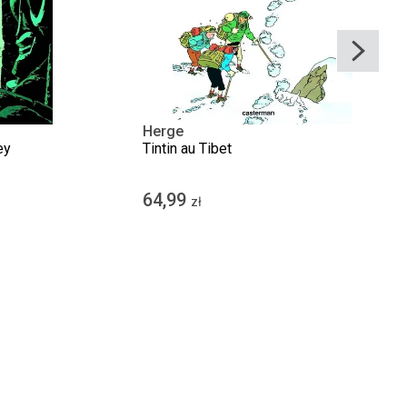
Herge
ey
Tintin au Tibet
64,99
zł