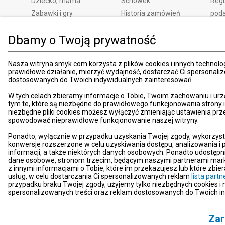
Dziecko, mama
Schowek
Regu
Zabawki i gry
Historia zamówień
pod
Książki
Edycja zgód
Kosz
Dbamy o Twoją prywatność
Zdrowie i uroda
Polityka prywatności
Zwro
Dom i ogród
Ustawienia prywatności
Rek
Promocje
Śledzenie zamówień
Meto
Nasza witryna smyk.com korzysta z plików cookies i innych technolog
prawidłowe działanie, mierzyć wydajność, dostarczać Ci spersonali
Porady
Pay
dostosowanych do Twoich indywidualnych zainteresowań.
Mapa witryny
Apli
W tych celach zbieramy informacje o Tobie, Twoim zachowaniu i urz
Kart
tym te, które są niezbędne do prawidłowego funkcjonowania strony
niezbędne pliki cookies możesz wyłączyć zmieniając ustawienia prz
Znaj
spowodować nieprawidłowe funkcjonowanie naszej witryny.
Pro
Ponadto, wyłącznie w przypadku uzyskania Twojej zgody, wykorzyst
News
konwersje rozszerzone w celu uzyskiwania dostępu, analizowania 
Kom
informacji, a także niektórych danych osobowych. Ponadto udostępn
dane osobowe, stronom trzecim, będącym naszymi partnerami mark
Dekl
z innymi informacjami o Tobie, które im przekazujesz lub które zbi
usług, w celu dostarczania Ci spersonalizowanych reklam
lista par
Pom
przypadku braku Twojej zgody, użyjemy tylko niezbędnych cookies i
Kont
spersonalizowanych treści oraz reklam dostosowanych do Twoich i
Zar