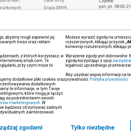
lamin kart
Dane firmy
Czynne:
pon.-pt.: 08:00-2
arunkowych
Grupa SMYK
sob.: 09:00-21:
t i czas dostawy
Smyk.ua
ndz.: 10:00-18:
ty i wymiany
Smyk.ro
lamacje
Akt o usługach cyfrowych
dy płatności
Deklaracja dostępności
ii, abyśmy mogli zapewnić jej
Możesz wyrazić zgodę na umieszcza
zowanych treści oraz reklam
rozszerzonych, klikając przycisk „
A
Po
konwersji rozszerzonych, klikając pr
kacja SMYK
ądzeniach, z których korzystasz, w
Wyrażenie zgody jest dobrowolne. 
y podarunkowe
 internetowej smyk.com. Te
zgodę korzystając z opcji
zarządza
eglądarki, przy czym może to
legalność uprzedniego przetwarzan
dź sklep SMYK
gram SMYK Klub
Aby uzyskać więcej informacji na t
ujemy dodatkowe pliki cookies oraz
prywatności:
Polityka prywatności
.
letter
i przechowywania dodatkowych
unikaty
iamy te informacje, w tym Twoje
etingowymi, które mogą je łączyć
aracje zgodności
erają za pośrednictwem swoich
tnerów marketingowych
oc
. W
 nie będziesz otrzymywać żadnych
akt
ndywidualnych zainteresowań.
ządzaj zgodami
Tylko niezbędne