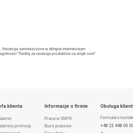
kt. Recenzje zamieszczone w sklepie internetowym
gólności "Punkty za recenzje produktów na smyk.com".
efa klienta
Informacje o firmie
Obsługa klien
Formularz konta
ulamin
Praca w SMYK
+48 22 448 00 0
laminy promocji
Biuro prasowe