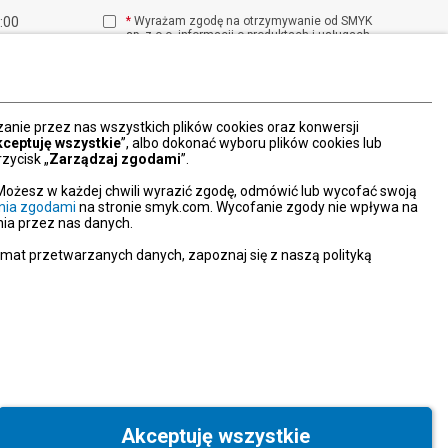
1:00
*
Wyrażam zgodę na otrzymywanie od SMYK
sp. z o.o. informacji o produktach i usługach
00
oraz promocjach i zniżkach oferowanych
00
przez SMYK sp. z o.o., za pośrednictwem
środków komunikacji elektronicznej (e-mail).
W każdej chwili możesz z łatwością cofnąć
wyrażone zgody.
nie przez nas wszystkich plików cookies oraz konwersji
więcej
kceptuję wszystkie
”, albo dokonać wyboru plików cookies lub
zycisk „
Zarządzaj zgodami
”.
Możesz w każdej chwili wyrazić zgodę, odmówić lub wycofać swoją
nia zgodami
na stronie smyk.com. Wycofanie zgody nie wpływa na
ia przez nas danych.
emat przetwarzanych danych, zapoznaj się z naszą polityką
Akceptuję wszystkie