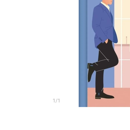
1
/
1