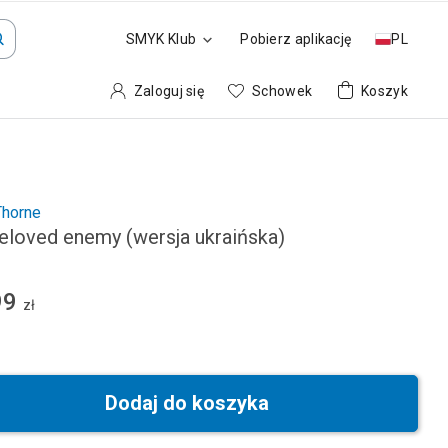
SMYK Klub
Pobierz aplikację
PL
Zaloguj się
Schowek
Koszyk
Thorne
eloved enemy (wersja ukraińska)
99
zł
Dodaj do koszyka