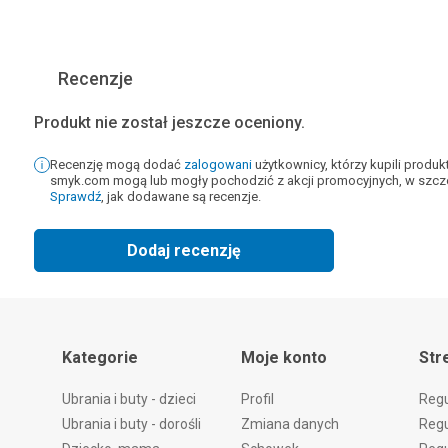
Recenzje
Produkt nie został jeszcze oceniony.
Recenzję mogą dodać
zalogowani
użytkownicy, którzy kupili produ
smyk.com mogą lub mogły pochodzić z akcji promocyjnych, w szcze
Sprawdź
, jak dodawane są recenzje.
Dodaj recenzję
Kategorie
Moje konto
Str
Ubrania i buty - dzieci
Profil
Reg
Ubrania i buty - dorośli
Zmiana danych
Regu