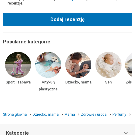
recenzje.
Dodaj recenzję
Popularne kategorie:
Sport i zabawa
Artykuły
Dziecko, mama
Sen
Zdrow
plastyczne
Strona główna
Dziecko, mama
Mama
Zdrowie i uroda
Perfumy
Z
Kategorie