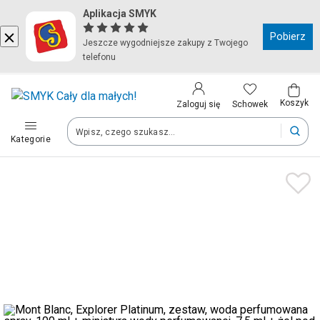
Aplikacja SMYK
Kraj i język
Pobierz
Jeszcze wygodniejsze zakupy z Twojego
telefonu
Wybierz kraj, aby przejść do zakupów
Polska (Poland)
Koszyk
Schowek
Zaloguj się
Kategorie
Twoje zamówienia dostarczymy na teren wybranego kraju.
Język
Polski
Po zmianie kraju część produktów może zostać usunięta z kosz
Zapisz