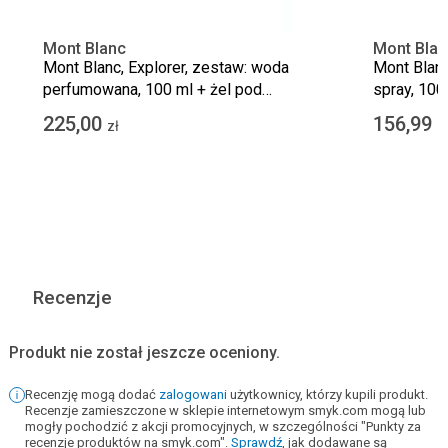
Mont Blanc
Mont Blan
Mont Blanc, Explorer, zestaw: woda
Mont Blanc
perfumowana, 100 ml + żel pod
spray, 100
prysznic, 100 ml + woda
225,00
156,99
zł
z
perfumowana, 7.5 ml
Recenzje
Produkt nie został jeszcze oceniony.
Recenzję mogą dodać
zalogowani
użytkownicy, którzy kupili produkt.
Recenzje zamieszczone w sklepie internetowym smyk.com mogą lub
mogły pochodzić z akcji promocyjnych, w szczególności "Punkty za
recenzje produktów na smyk.com".
Sprawdź
, jak dodawane są