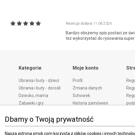
Recenzja dodana
11.06.2024
Bardzo obszerny opis postaci ze św
też wykorzystać do rysowania.supe
Kategorie
Moje konto
Str
Ubrania i buty - dzieci
Profil
Reg
Ubrania i buty - dorośli
Zmiana danych
Regu
Dziecko, mama
Schowek
Regu
Zabawki i gry
Historia zamówień
pod
Książki
Edycja zgód
Kosz
Dbamy o Twoją prywatność
Zdrowie i uroda
Polityka prywatności
Zwro
Dom i ogród
Ustawienia prywatności
Rek
Promocje
Śledzenie zamówień
Meto
Nasza witryna smyk.com korzysta z plików cookies i innych technolog