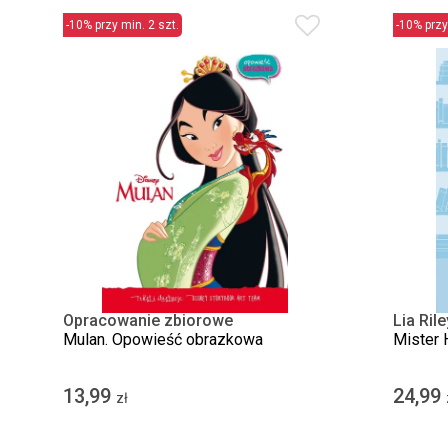
-10% przy min. 2 szt.
-10% przy
Opracowanie zbiorowe
Lia Rile
Mulan. Opowieść obrazkowa
Mister 
13,99
24,99
zł