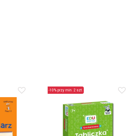
-10% przy min. 2 szt.