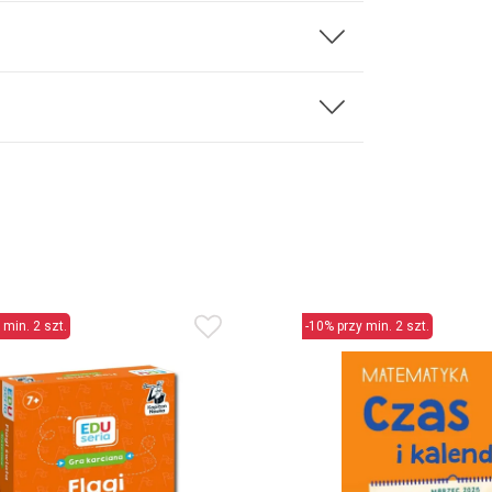
 min. 2 szt.
-10% przy min. 2 szt.