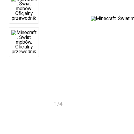
1
/
4