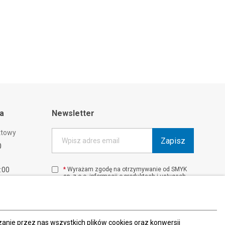
ta
Newsletter
ktowy
Zapisz
Wpisz adres email
0
1:00
*
Wyrażam zgodę na otrzymywanie od SMYK
sp. z o.o. informacji o produktach i usługach
00
oraz promocjach i zniżkach oferowanych
00
przez SMYK sp. z o.o., za pośrednictwem
środków komunikacji elektronicznej (e-mail).
W każdej chwili możesz z łatwością cofnąć
wyrażone zgody.
nie przez nas wszystkich plików cookies oraz konwersji
więcej