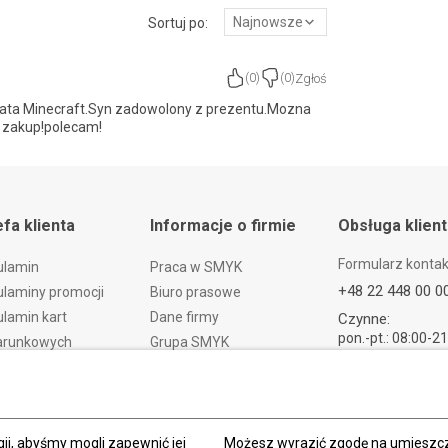
Najnowsze
Sortuj po:
Zgłoś
(
0
)
(
0
)
iata Minecraft.Syn zadowolony z prezentu.Mozna
r zakup!polecam!
efa klienta
Informacje o firmie
Obsługa klien
Formularz konta
ulamin
Praca w SMYK
+48 22 448 00 0
laminy promocji
Biuro prasowe
lamin kart
Dane firmy
Czynne:
pon.-pt.: 08:00-2
arunkowych
Grupa SMYK
sob.: 09:00-21:
t i czas dostawy
Smyk.ua
ndz.: 10:00-18:
ty i wymiany
Smyk.ro
lamacje
Akt o usługach cyfrowych
dy płatności
Deklaracja dostępności
ii, abyśmy mogli zapewnić jej
Możesz wyrazić zgodę na umieszcza