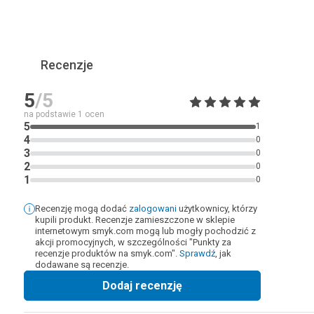
Recenzje
5
/5
na podstawie
1
ocen
5
1
4
0
3
0
2
0
1
0
Recenzję mogą dodać
zalogowani
użytkownicy, którzy
kupili produkt. Recenzje zamieszczone w sklepie
internetowym smyk.com mogą lub mogły pochodzić z
akcji promocyjnych, w szczególności "Punkty za
recenzje produktów na smyk.com".
Sprawdź
, jak
dodawane są recenzje.
Dodaj recenzję