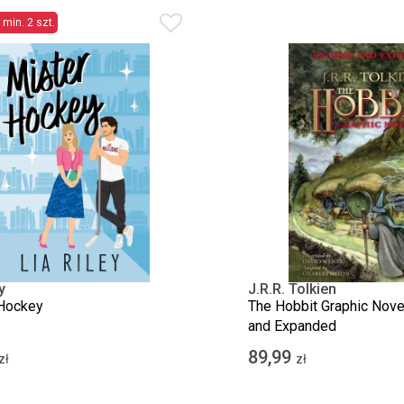
 min. 2 szt.
y
J.R.R. Tolkien
Hockey
The Hobbit Graphic Nove
and Expanded
89,99
zł
zł