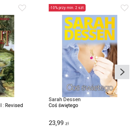
-10% przy min. 2 szt.
Sarah Dessen
l : Revised
Coś świętego
23,99
zł