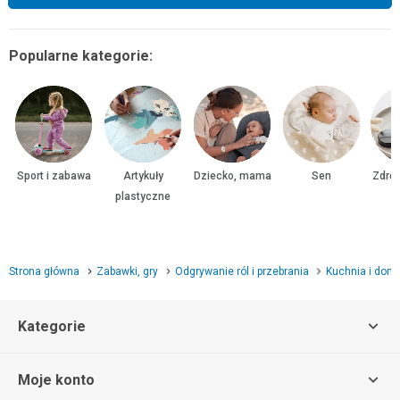
Popularne kategorie:
Sport i zabawa
Artykuły
Dziecko, mama
Sen
Zdrow
plastyczne
Strona główna
Zabawki, gry
Odgrywanie ról i przebrania
Kuchnia i dom
Kategorie
Moje konto