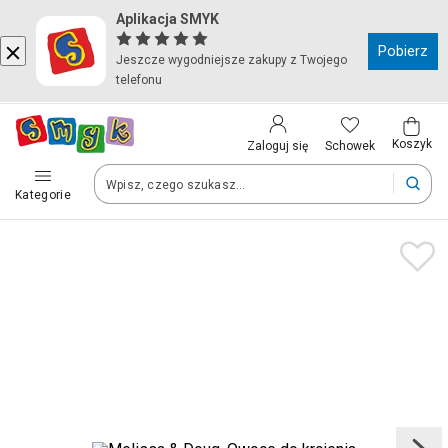
Aplikacja SMYK
Kraj i język
Pobierz
Jeszcze wygodniejsze zakupy z Twojego
telefonu
Wybierz kraj, aby przejść do zakupów
Polska (Poland)
Koszyk
Schowek
Zaloguj się
Kategorie
Twoje zamówienia dostarczymy na teren wybranego kraju.
Język
Polski
Po zmianie kraju część produktów może zostać usunięta z kosz
Zapisz