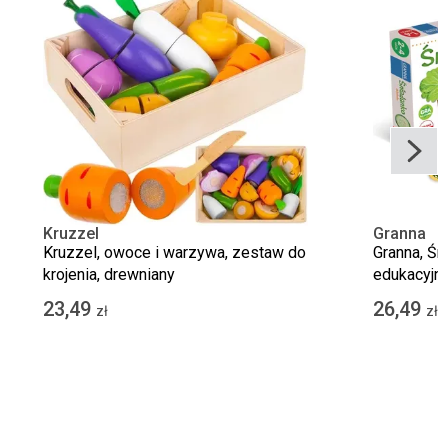
Kruzzel
Granna
Kruzzel, owoce i warzywa, zestaw do
Granna, Śn
krojenia, drewniany
edukacyjn
23,49
26,49
zł
zł