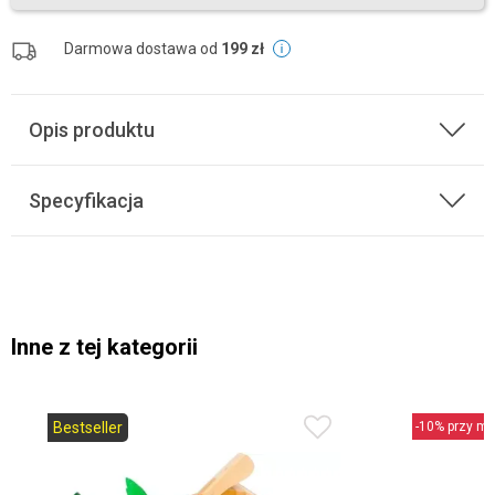
Darmowa dostawa od
199 zł
Opis produktu
Specyfikacja
Inne z tej kategorii
Bestseller
-10% przy min