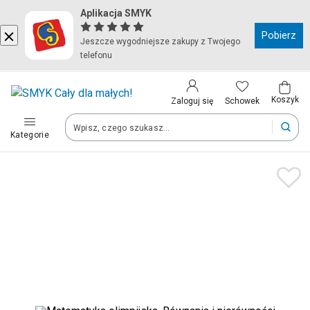
Aplikacja SMYK
Kraj i język
Pobierz
Jeszcze wygodniejsze zakupy z Twojego
telefonu
Wybierz kraj, aby przejść do zakupów
Polska (Poland)
Koszyk
Schowek
Zaloguj się
Kategorie
Twoje zamówienia dostarczymy na teren wybranego kraju.
Język
Polski
Po zmianie kraju część produktów może zostać usunięta z kosz
Zapisz