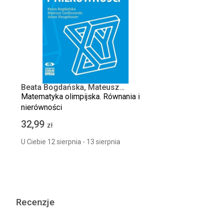
Beata Bogdańska, Mateusz
Goślinowski, Adam Neugebauer
Matematyka olimpijska. Równania i
nierówności
32,99
zł
U Ciebie 12 sierpnia - 13 sierpnia
Recenzje