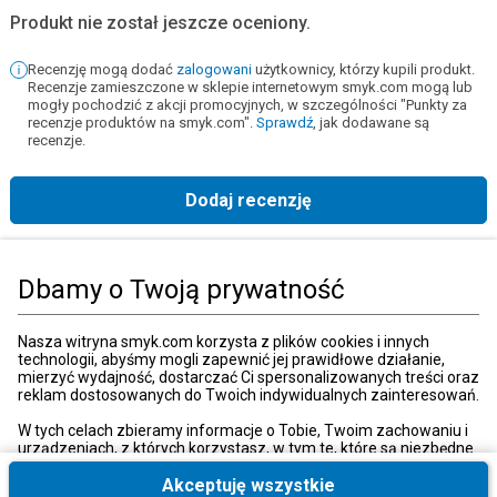
Produkt nie został jeszcze oceniony.
Recenzję mogą dodać
zalogowani
użytkownicy, którzy kupili produkt.
Recenzje zamieszczone w sklepie internetowym smyk.com mogą lub
mogły pochodzić z akcji promocyjnych, w szczególności "Punkty za
recenzje produktów na smyk.com".
Sprawdź
, jak dodawane są
recenzje.
Dodaj recenzję
Strona główna
Książki, muzyka, film
Książki
Podręczniki szkolne
Rep
Dbamy o Twoją prywatność
Kategorie
Nasza witryna smyk.com korzysta z plików cookies i innych
technologii, abyśmy mogli zapewnić jej prawidłowe działanie,
mierzyć wydajność, dostarczać Ci spersonalizowanych treści oraz
reklam dostosowanych do Twoich indywidualnych zainteresowań.
Moje konto
W tych celach zbieramy informacje o Tobie, Twoim zachowaniu i
urządzeniach, z których korzystasz, w tym te, które są niezbędne
do prawidłowego funkcjonowania strony internetowej smyk.com.
Strefa klienta
Te niezbędne pliki cookies możesz wyłączyć zmieniając
Akceptuję wszystkie