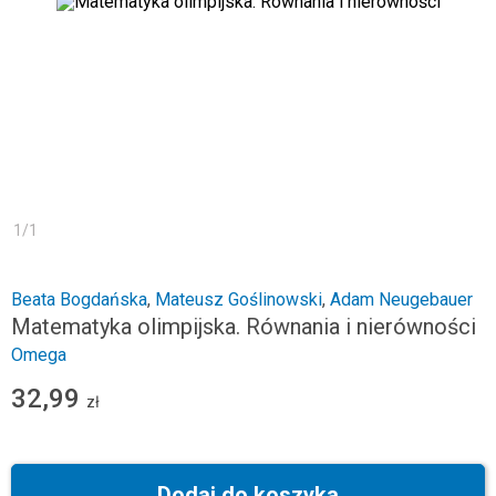
1
/
1
Beata Bogdańska
,
Mateusz Goślinowski
,
Adam Neugebauer
Matematyka olimpijska. Równania i nierówności
Omega
32,99
zł
Dodaj do koszyka