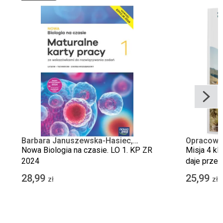
Barbara Januszewska-Hasiec,
Opracowa
Renata Stencel, Anna Tyc
Nowa Biologia na czasie. LO 1. KP ZR
Misja 4 kl
2024
daje prze
28,99
25,99
zł
zł