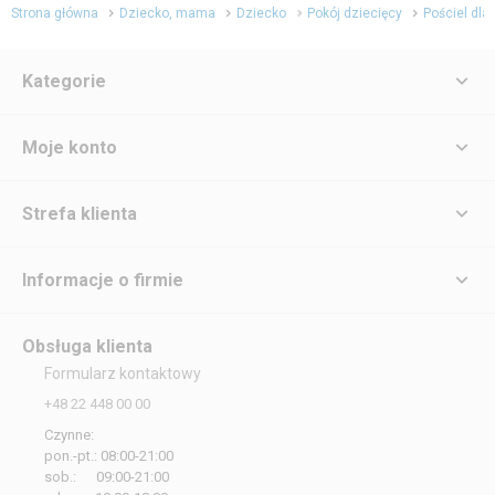
Strona główna
Dziecko, mama
Dziecko
Pokój dziecięcy
Pościel dla 
Kategorie
Moje konto
Strefa klienta
Informacje o firmie
Obsługa klienta
Formularz kontaktowy
+48 22 448 00 00
Czynne:
pon.-pt.: 08:00-21:00
sob.: 09:00-21:00