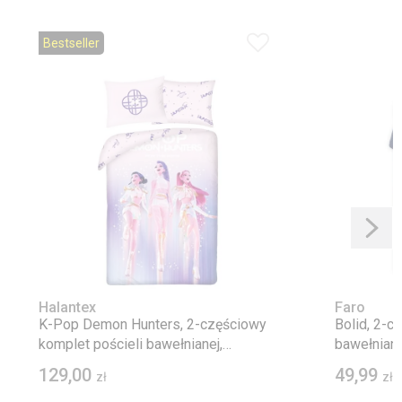
Bestseller
Halantex
Faro
K-Pop Demon Hunters, 2-częściowy
Bolid, 2-c
komplet pościeli bawełnianej,
bawełnian
160x200 cm
129,00
49,99
zł
zł