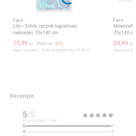
Faro
Faro
Lilo i Stitch, ręcznik kąpielowy,
Minecraft, 
niebieski, 70x140 cm
70x140 c
19,99
24,99
29,49
zł
-32%
zł
zł
Najniższa cena z 30 dni przed obniżką:
29,49 zł
Najniższa cen
Recenzje
5
/5
na podstawie
2
ocen
5
2
4
0