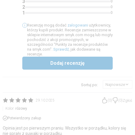
3
0
2
0
1
0
Recenzję mogą dodać
zalogowani
użytkownicy,
którzy kupili produkt. Recenzje zamieszczone w
sklepie internetowym smyk.com mogą lub mogły
pochodzić z akcji promocyjnych, w
szczególności "Punkty za recenzje produktów
na smyk.com".
Sprawdź
, jak dodawane są
recenzje.
Dodaj recenzję
Najnowsze
Sortuj po:
Zgłoś
29.10.2025
(
0
)
(
0
)
Kolor:
różowy
Potwierdzony zakup
Opinia jest po pierwszym praniu. Wszystko w porządku, kolory się
nie sprały z suwaki w porządku.