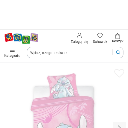
Aplikacja SMYK
Kraj i język
Pobierz
Jeszcze wygodniejsze zakupy z Twojego
telefonu
Wybierz kraj, aby przejść do zakupów
Polska (Poland)
Koszyk
Schowek
Zaloguj się
Kategorie
Twoje zamówienia dostarczymy na teren wybranego kraju.
Język
Polski
Po zmianie kraju część produktów może zostać usunięta z kosz
Zapisz