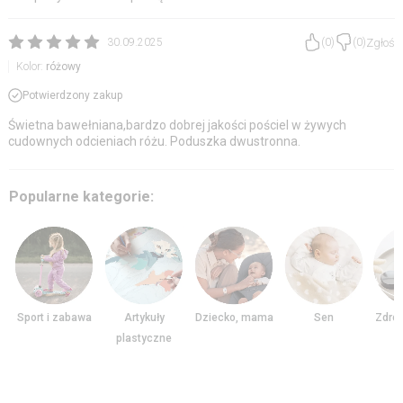
Zgłoś
30.09.2025
(
0
)
(
0
)
Kolor:
różowy
Potwierdzony zakup
Świetna bawełniana,bardzo dobrej jakości pościel w żywych
cudownych odcieniach różu. Poduszka dwustronna.
Popularne kategorie:
Sport i zabawa
Artykuły
Dziecko, mama
Sen
Zdrow
plastyczne