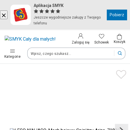
Aplikacja SMYK
Kraj i język
Pobierz
Jeszcze wygodniejsze zakupy z Twojego
telefonu
Wybierz kraj, aby przejść do zakupów
Polska (Poland)
Koszyk
Schowek
Zaloguj się
Kategorie
Twoje zamówienia dostarczymy na teren wybranego kraju.
Język
Polski
Po zmianie kraju część produktów może zostać usunięta z kosz
Zapisz