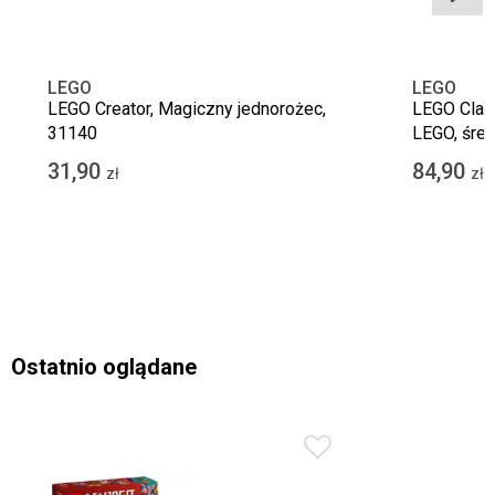
LEGO
LEGO
LEGO Creator, Magiczny jednorożec,
LEGO Class
31140
LEGO, śred
31,90
84,90
zł
zł
Ostatnio oglądane