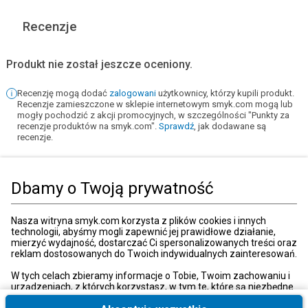
Recenzje
Produkt nie został jeszcze oceniony.
Recenzję mogą dodać
zalogowani
użytkownicy, którzy kupili produkt.
Recenzje zamieszczone w sklepie internetowym smyk.com mogą lub
mogły pochodzić z akcji promocyjnych, w szczególności "Punkty za
recenzje produktów na smyk.com".
Sprawdź
, jak dodawane są
recenzje.
Dodaj recenzję
Dbamy o Twoją prywatność
Strona główna
Zabawki, gry
Klocki
Lego
Lego ninjago
Nasza witryna smyk.com korzysta z plików cookies i innych
technologii, abyśmy mogli zapewnić jej prawidłowe działanie,
mierzyć wydajność, dostarczać Ci spersonalizowanych treści oraz
reklam dostosowanych do Twoich indywidualnych zainteresowań.
Kategorie
W tych celach zbieramy informacje o Tobie, Twoim zachowaniu i
urządzeniach, z których korzystasz, w tym te, które są niezbędne
do prawidłowego funkcjonowania strony internetowej smyk.com.
Moje konto