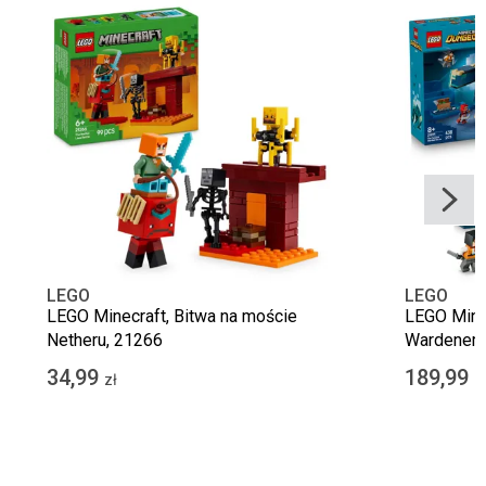
LEGO
LEGO
LEGO Minecraft, Bitwa na moście
LEGO Minec
Netheru, 21266
Wardenem
34,99
189,99
zł
z