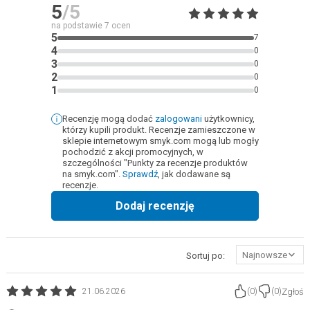
5
/5
na podstawie
7
ocen
5
7
4
0
3
0
2
0
1
0
Recenzję mogą dodać
zalogowani
użytkownicy,
którzy kupili produkt. Recenzje zamieszczone w
sklepie internetowym smyk.com mogą lub mogły
pochodzić z akcji promocyjnych, w
szczególności "Punkty za recenzje produktów
na smyk.com".
Sprawdź
, jak dodawane są
recenzje.
Dodaj recenzję
Najnowsze
Sortuj po:
Zgłoś
21.06.2026
(
0
)
(
0
)