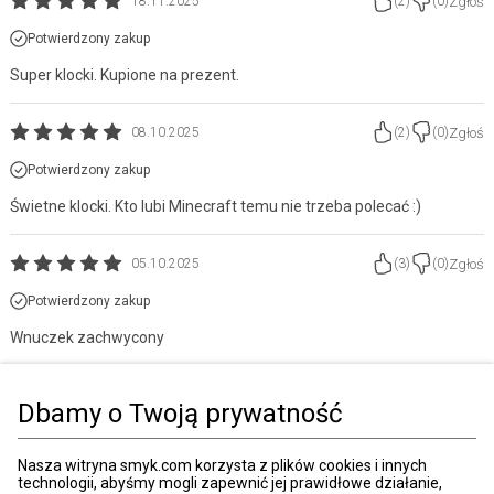
Zgłoś
18.11.2025
(
2
)
(
0
)
Potwierdzony zakup
Super klocki. Kupione na prezent.
Zgłoś
08.10.2025
(
2
)
(
0
)
Potwierdzony zakup
Świetne klocki. Kto lubi Minecraft temu nie trzeba polecać :)
Zgłoś
05.10.2025
(
3
)
(
0
)
Potwierdzony zakup
Wnuczek zachwycony
Strona główna
Zabawki, gry
Klocki
Lego
Lego minecraft
Dbamy o Twoją prywatność
Kategorie
Nasza witryna smyk.com korzysta z plików cookies i innych
technologii, abyśmy mogli zapewnić jej prawidłowe działanie,