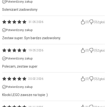
Potwierdzony zakup
Solenizant zadowolony
Zgłoś
31.05.2026
(
0
)
(
0
)
Potwierdzony zakup
Zestaw super. Syn bardzo zadowolony.
Zgłoś
19.05.2026
(
0
)
(
0
)
Potwierdzony zakup
Polecam, zestaw super
Zgłoś
20.02.2026
(
0
)
(
0
)
Potwierdzony zakup
Klocki LEGO zawsze na topie :)