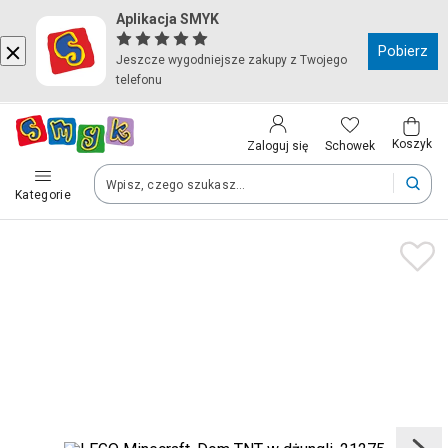
Aplikacja SMYK
Kraj i język
Pobierz
Jeszcze wygodniejsze zakupy z Twojego
telefonu
Wybierz kraj, aby przejść do zakupów
Polska (Poland)
Koszyk
Schowek
Zaloguj się
Kategorie
Twoje zamówienia dostarczymy na teren wybranego kraju.
Język
Polski
Po zmianie kraju część produktów może zostać usunięta z kosz
Zapisz