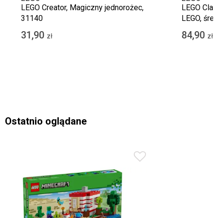
LEGO Creator, Magiczny jednorożec,
LEGO Class
31140
LEGO, śred
31,90
84,90
zł
zł
Ostatnio oglądane