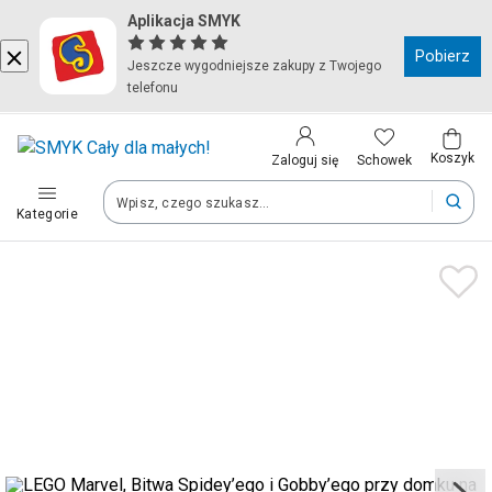
Aplikacja SMYK
Kraj i język
Pobierz
Jeszcze wygodniejsze zakupy z Twojego
telefonu
Wybierz kraj, aby przejść do zakupów
Polska (Poland)
Koszyk
Schowek
Zaloguj się
Kategorie
Twoje zamówienia dostarczymy na teren wybranego kraju.
Język
Polski
Po zmianie kraju część produktów może zostać usunięta z kosz
Zapisz