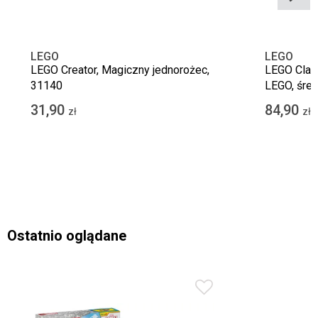
LEGO
LEGO
LEGO Creator, Magiczny jednorożec,
LEGO Class
31140
LEGO, śred
31,90
84,90
zł
zł
Ostatnio oglądane