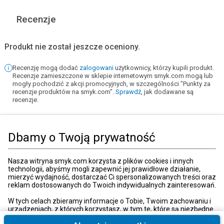
Recenzje
Produkt nie został jeszcze oceniony.
Recenzję mogą dodać
zalogowani
użytkownicy, którzy kupili produkt.
Recenzje zamieszczone w sklepie internetowym smyk.com mogą lub
mogły pochodzić z akcji promocyjnych, w szczególności "Punkty za
recenzje produktów na smyk.com".
Sprawdź
, jak dodawane są
recenzje.
Dodaj recenzję
Dbamy o Twoją prywatność
Strona główna
Zabawki, gry
Klocki
Lego
Lego marvel
Nasza witryna smyk.com korzysta z plików cookies i innych
technologii, abyśmy mogli zapewnić jej prawidłowe działanie,
mierzyć wydajność, dostarczać Ci spersonalizowanych treści oraz
reklam dostosowanych do Twoich indywidualnych zainteresowań.
Kategorie
W tych celach zbieramy informacje o Tobie, Twoim zachowaniu i
urządzeniach, z których korzystasz, w tym te, które są niezbędne
do prawidłowego funkcjonowania strony internetowej smyk.com.
Moje konto