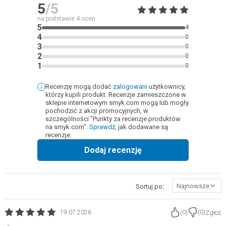
5
/5
na podstawie
4
ocen
5
4
4
0
3
0
2
0
1
0
Recenzję mogą dodać
zalogowani
użytkownicy,
którzy kupili produkt. Recenzje zamieszczone w
sklepie internetowym smyk.com mogą lub mogły
pochodzić z akcji promocyjnych, w
szczególności "Punkty za recenzje produktów
na smyk.com".
Sprawdź
, jak dodawane są
recenzje.
Dodaj recenzję
Najnowsze
Sortuj po:
Zgłoś
19.07.2026
(
0
)
(
0
)