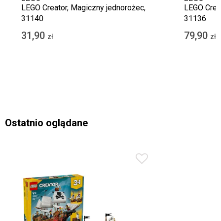
LEGO Creator, Magiczny jednorożec,
LEGO Creat
31140
31136
31,90
79,90
zł
zł
Ostatnio oglądane