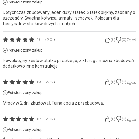
Potwierdzony zakup
Dotychczas zbudowany jeden duży statek. Statek piękny, zadbany o
szczegóły. Świetna kotwica, armaty i schowek. Polecam dla
fascynatów statków dużych i małych.
Zgłoś
10.07.2026
(
0
)
(
0
)
Potwierdzony zakup
Rewelacyjny zestaw statku pirackiego, z którego można zbudować
dodatkowo inne konstrukcje.
Zgłoś
08.06.2026
(
0
)
(
0
)
Potwierdzony zakup
Młody w 2 dni zbudował. Fajna opcja z przebudową.
Zgłoś
07.06.2026
(
0
)
(
0
)
Potwierdzony zakup