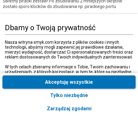
Świetny piracki zestaw! Po zbudowaniu 2 mniejszych okrętów
zostało sporo klocków do zbudowania np. pirackiego portu
Strona główna
Zabawki, gry
Klocki
Lego
Lego creator
Dbamy o Twoją prywatność
Kategorie
Nasza witryna smyk.com korzysta z plików cookies i innych
technologii, abyśmy mogli zapewnić jej prawidłowe działanie,
mierzyć wydajność, dostarczać Ci spersonalizowanych treści oraz
reklam dostosowanych do Twoich indywidualnych zainteresowań.
Moje konto
W tych celach zbieramy informacje o Tobie, Twoim zachowaniu i
urządzeniach, z których korzystasz, w tym te, które są niezbędne
do prawidłowego funkcjonowania strony internetowej smyk.com.
Strefa klienta
Te niezbędne pliki cookies możesz wyłączyć zmieniając
Akceptuję wszystkie
ustawienia przeglądarki, przy czym może to spowodować
nieprawidłowe funkcjonowanie naszej witryny.
Tylko niezbędne
Informacje o firmie
Ponadto, wyłącznie w przypadku uzyskania Twojej zgody,
wykorzystujemy dodatkowe pliki cookies oraz konwersje
Zarządzaj zgodami
rozszerzone w celu uzyskiwania dostępu, analizowania i
Obsługa klienta
przechowywania dodatkowych informacji, a także niektórych
danych osobowych. Ponadto udostępniamy te informacje, w tym
Formularz kontaktowy
Twoje dane osobowe, stronom trzecim, będącym naszymi
partnerami marketingowymi, które mogą je łączyć z innymi
+48 22 448 00 00
informacjami o Tobie, które im przekazujesz lub które zbierają za