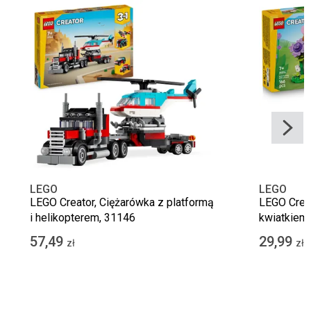
LEGO
LEGO
LEGO Creator, Ciężarówka z platformą
LEGO Creat
i helikopterem, 31146
kwiatkiem
57,49
29,99
zł
zł