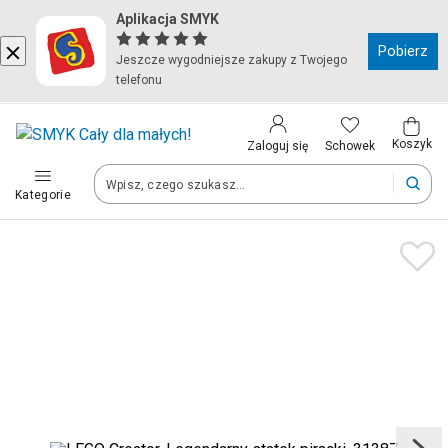
Aplikacja SMYK
Kraj i język
Pobierz
Jeszcze wygodniejsze zakupy z Twojego
telefonu
Wybierz kraj, aby przejść do zakupów
Polska (Poland)
Koszyk
Schowek
Zaloguj się
Kategorie
Twoje zamówienia dostarczymy na teren wybranego kraju.
Język
Polski
Po zmianie kraju część produktów może zostać usunięta z kosz
Zapisz