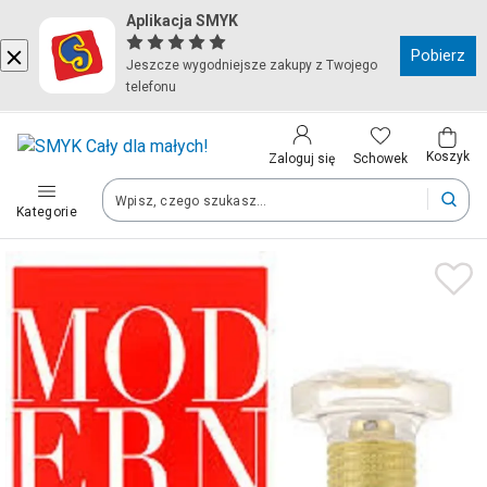
Aplikacja SMYK
Kraj i język
Pobierz
Jeszcze wygodniejsze zakupy z Twojego
telefonu
Wybierz kraj, aby przejść do zakupów
Polska (Poland)
Koszyk
Schowek
Zaloguj się
Kategorie
Twoje zamówienia dostarczymy na teren wybranego kraju.
Język
Polski
Po zmianie kraju część produktów może zostać usunięta z kosz
Zapisz