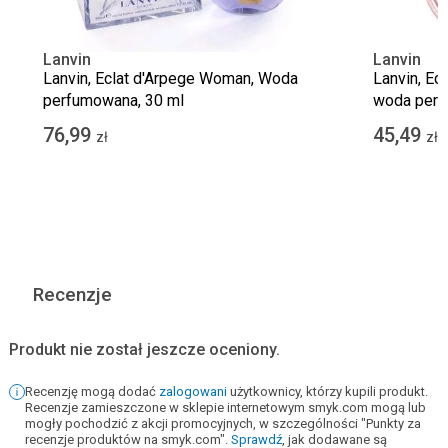
Lanvin
Lanvin
Lanvin, Eclat d'Arpege Woman, Woda
Lanvin, Ec
perfumowana, 30 ml
woda perf
76,99
45,49
zł
zł
Recenzje
Produkt nie został jeszcze oceniony.
Recenzję mogą dodać
zalogowani
użytkownicy, którzy kupili produkt.
Recenzje zamieszczone w sklepie internetowym smyk.com mogą lub
mogły pochodzić z akcji promocyjnych, w szczególności "Punkty za
recenzje produktów na smyk.com".
Sprawdź
, jak dodawane są