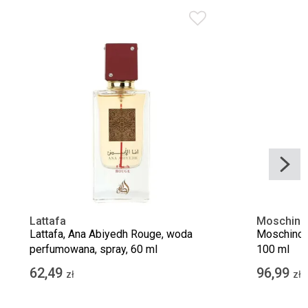
Lattafa
Moschino
Lattafa, Ana Abiyedh Rouge, woda
Moschino, 
perfumowana, spray, 60 ml
100 ml
62,49
96,99
zł
zł