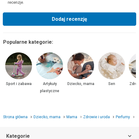
recenzje.
Dodaj recenzję
Popularne kategorie:
Sport i zabawa
Artykuły
Dziecko, mama
Sen
Zdrow
plastyczne
Strona główna
Dziecko, mama
Mama
Zdrowie i uroda
Perfumy
P
Kategorie