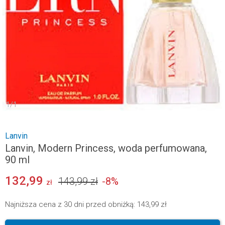
1
/
1
Lanvin
Lanvin, Modern Princess, woda perfumowana,
90 ml
132,99
143,99 zł
-
8
%
zł
Najniższa cena z 30 dni przed obniżką:
143,99 zł