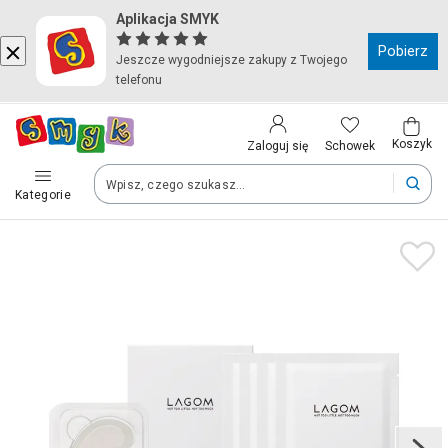
Aplikacja SMYK
Kraj i język
Pobierz
Jeszcze wygodniejsze zakupy z Twojego
telefonu
Wybierz kraj, aby przejść do zakupów
Polska (Poland)
Koszyk
Schowek
Zaloguj się
Kategorie
Twoje zamówienia dostarczymy na teren wybranego kraju.
Język
Polski
Po zmianie kraju część produktów może zostać usunięta z kosz
Zapisz