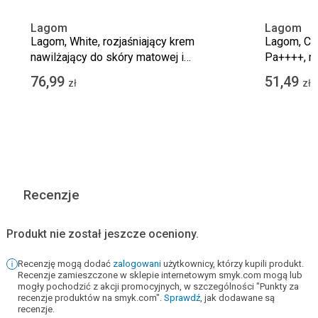
Lagom
Lagom
Lagom, White, rozjaśniający krem
Lagom, Ce
nawilżający do skóry matowej i
Pa++++, na
nierównomiernej, 50 ml
przeciwsł
76,99
51,49
zł
zł
ochrony, 4
Recenzje
Produkt nie został jeszcze oceniony.
Recenzję mogą dodać
zalogowani
użytkownicy, którzy kupili produkt.
Recenzje zamieszczone w sklepie internetowym smyk.com mogą lub
mogły pochodzić z akcji promocyjnych, w szczególności "Punkty za
recenzje produktów na smyk.com".
Sprawdź
, jak dodawane są
recenzje.