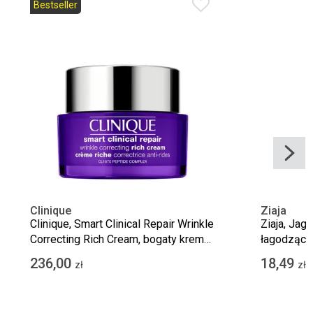
Bestseller
Clinique
Ziaja
Clinique, Smart Clinical Repair Wrinkle
Ziaja, Jag
Correcting Rich Cream, bogaty krem
łagodzący
korygujący zmarszczki, 50 ml
dzień, SPF
236,00
18,49
zł
zł