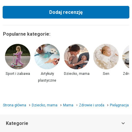
Dodaj recenzję
Popularne kategorie:
Sport i zabawa
Artykuły
Dziecko, mama
Sen
Zdrow
plastyczne
Strona główna
Dziecko, mama
Mama
Zdrowie i uroda
Pielęgnacja
Kategorie