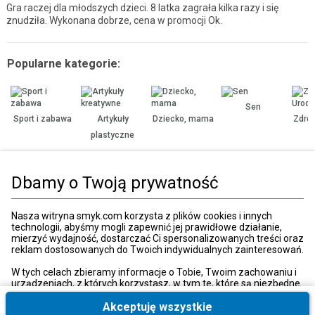
Gra raczej dla młodszych dzieci. 8 latka zagrała kilka razy i się
znudziła. Wykonana dobrze, cena w promocji Ok.
Popularne kategorie:
Sen
Sport i zabawa
Artykuły
Dziecko, mama
Zdrow
plastyczne
Dbamy o Twoją prywatność
Strona główna
Zabawki, gry
Gry
Familijne
Nasza witryna smyk.com korzysta z plików cookies i innych
technologii, abyśmy mogli zapewnić jej prawidłowe działanie,
Kategorie
mierzyć wydajność, dostarczać Ci spersonalizowanych treści oraz
reklam dostosowanych do Twoich indywidualnych zainteresowań.
W tych celach zbieramy informacje o Tobie, Twoim zachowaniu i
Moje konto
urządzeniach, z których korzystasz, w tym te, które są niezbędne
do prawidłowego funkcjonowania strony internetowej smyk.com.
Te niezbędne pliki cookies możesz wyłączyć zmieniając
Akceptuję wszystkie