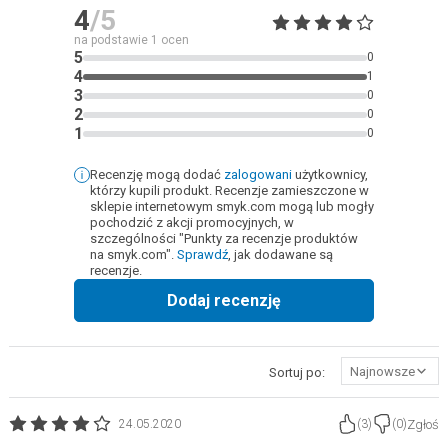
4
/5
na podstawie
1
ocen
5
0
4
1
3
0
2
0
1
0
Recenzję mogą dodać
zalogowani
użytkownicy,
którzy kupili produkt. Recenzje zamieszczone w
sklepie internetowym smyk.com mogą lub mogły
pochodzić z akcji promocyjnych, w
szczególności "Punkty za recenzje produktów
na smyk.com".
Sprawdź
, jak dodawane są
recenzje.
Dodaj recenzję
Najnowsze
Sortuj po:
Zgłoś
24.05.2020
(
3
)
(
0
)