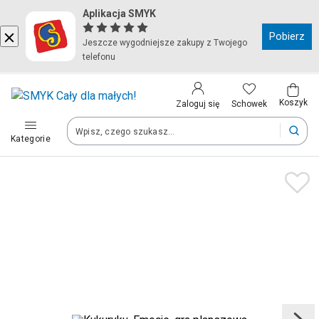
Aplikacja SMYK
Kraj i język
Pobierz
Jeszcze wygodniejsze zakupy z Twojego
telefonu
Wybierz kraj, aby przejść do zakupów
Polska (Poland)
Koszyk
Schowek
Zaloguj się
Kategorie
Twoje zamówienia dostarczymy na teren wybranego kraju.
Język
Polski
Po zmianie kraju część produktów może zostać usunięta z kosz
Zapisz