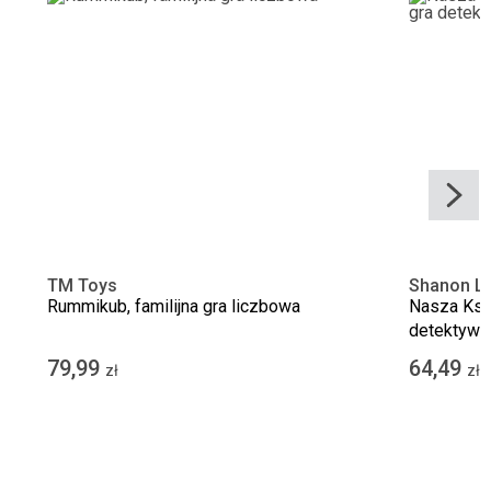
TM Toys
Shanon Ly
Rummikub, familijna gra liczbowa
Nasza Księ
detektywi
79,99
64,49
zł
zł