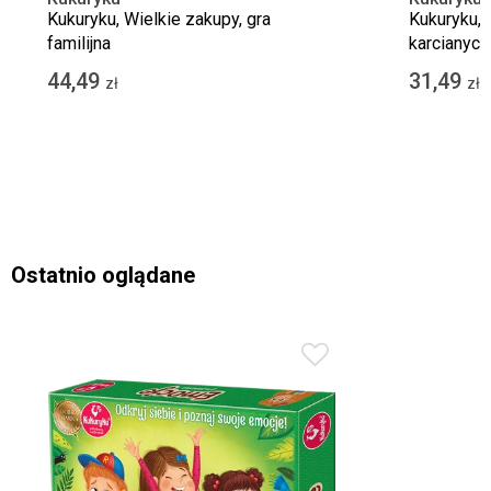
Kukuryku, Wielkie zakupy, gra
Kukuryku, J
familijna
karcianych
44,49
31,49
zł
zł
Ostatnio oglądane