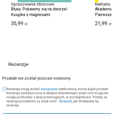
Opracowanie zbiorowe
Nathalie 
Bluey. Pobawmy się na dworze!
Akademia 
Książka z magnesami
Pierwsze s
35,99
21,99
zł
zł
Recenzje
Produkt nie został jeszcze oceniony.
Recenzję mogą dodać
zalogowani
użytkownicy, którzy kupili produkt.
Recenzje zamieszczone w sklepie internetowym smyk.com mogą lub
mogły pochodzić z akcji promocyjnych, w szczególności "Punkty za
recenzje produktów na smyk.com".
Sprawdź
, jak dodawane są
recenzje.