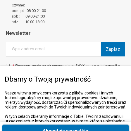
Czynne:
pon.-pt.: 08:00-21:00
sob.: 09:00-21:00
ndz.: 10:00-18:00
Newsletter
Zapisz
Wpisz adres email
*
Wyrażam zgodę na otrzymywanie od SMYK sp. z o.o. informacji o
produktach i usługach oraz promocjach i zniżkach oferowanych
przez SMYK sp. z o.o., za pośrednictwem środków komunikacji
Dbamy o Twoją prywatność
elektronicznej (e-mail).
W każdej chwili możesz z łatwością cofnąć wyrażone zgody.
więcej
Nasza witryna smyk.com korzysta z plików cookies i innych
technologii, abyśmy mogli zapewnić jej prawidłowe działanie,
mierzyć wydajność, dostarczać Ci spersonalizowanych treści oraz
reklam dostosowanych do Twoich indywidualnych zainteresowań.
Kraj i język
:
Polska (Poland)
W tych celach zbieramy informacje o Tobie, Twoim zachowaniu i
urządzeniach, z których korzystasz, w tym te, które są niezbędne
do prawidłowego funkcjonowania strony internetowej smyk.com.
Te niezbędne pliki cookies możesz wyłączyć zmieniając
Akceptuję wszystkie