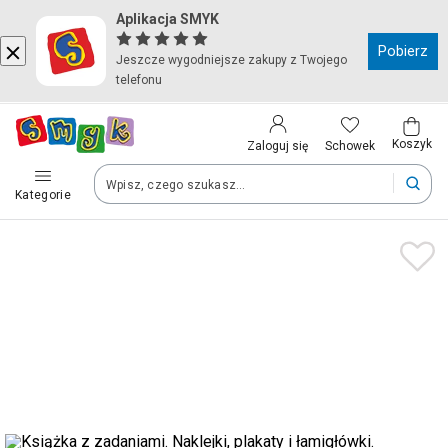
Aplikacja SMYK
Kraj i język
Pobierz
Jeszcze wygodniejsze zakupy z Twojego
telefonu
Wybierz kraj, aby przejść do zakupów
Polska (Poland)
Koszyk
Schowek
Zaloguj się
Kategorie
Twoje zamówienia dostarczymy na teren wybranego kraju.
Język
Polski
Po zmianie kraju część produktów może zostać usunięta z kosz
Zapisz