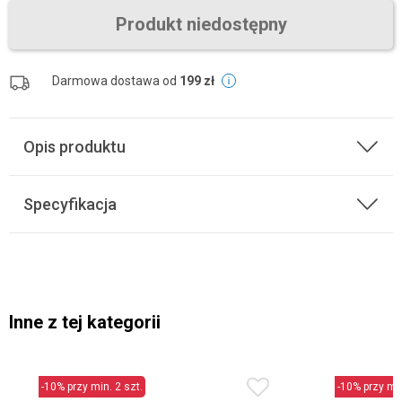
Produkt niedostępny
Darmowa dostawa od
199 zł
Opis produktu
Specyfikacja
Inne z tej kategorii
-10% przy min. 2 szt.
-10% przy min