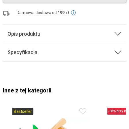
Darmowa dostawa od
199 zł
Opis produktu
Specyfikacja
Inne z tej kategorii
Bestseller
-10% przy min