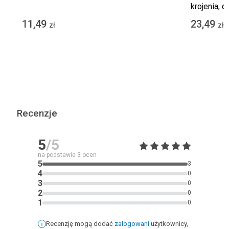
krojenia, 
11,49
23,49
zł
zł
Recenzje
5
/5
na podstawie
3
ocen
5
3
4
0
3
0
2
0
1
0
Recenzję mogą dodać
zalogowani
użytkownicy,