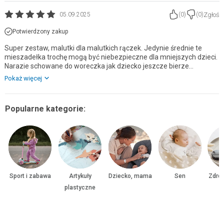
Zgłoś
05.09.2025
(
0
)
(
0
)
Potwierdzony zakup
Super zestaw, malutki dla malutkich rączek. Jedynie średnie te
mieszadełka trochę mogą być niebezpieczne dla mniejszych dzieci.
Narazie schowane do woreczka jak dziecko jeszcze bierze
wszystko do buzi.
Pokaż więcej
Popularne kategorie:
Sport i zabawa
Artykuły
Dziecko, mama
Sen
Zdrow
plastyczne