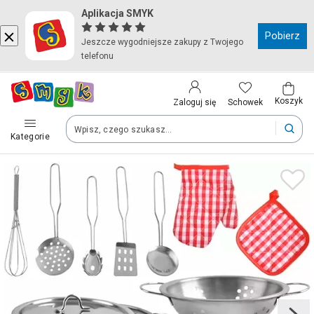
Aplikacja SMYK
Kraj i język
Pobierz
Jeszcze wygodniejsze zakupy z Twojego
telefonu
Wybierz kraj, aby przejść do zakupów
Polska (Poland)
Koszyk
Schowek
Zaloguj się
Kategorie
Twoje zamówienia dostarczymy na teren wybranego kraju.
Język
Polski
Po zmianie kraju część produktów może zostać usunięta z kosz
Zapisz