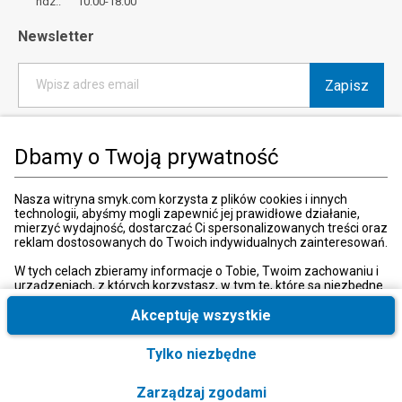
ndz.: 10:00-18:00
Newsletter
Zapisz
Wpisz adres email
*
Wyrażam zgodę na otrzymywanie od SMYK sp. z o.o. informacji o
produktach i usługach oraz promocjach i zniżkach oferowanych
Dbamy o Twoją prywatność
przez SMYK sp. z o.o., za pośrednictwem środków komunikacji
elektronicznej (e-mail).
W każdej chwili możesz z łatwością cofnąć wyrażone zgody.
Nasza witryna smyk.com korzysta z plików cookies i innych
więcej
technologii, abyśmy mogli zapewnić jej prawidłowe działanie,
mierzyć wydajność, dostarczać Ci spersonalizowanych treści oraz
reklam dostosowanych do Twoich indywidualnych zainteresowań.
W tych celach zbieramy informacje o Tobie, Twoim zachowaniu i
urządzeniach, z których korzystasz, w tym te, które są niezbędne
Kraj i język
:
Polska (Poland)
do prawidłowego funkcjonowania strony internetowej smyk.com.
Te niezbędne pliki cookies możesz wyłączyć zmieniając
Akceptuję wszystkie
ustawienia przeglądarki, przy czym może to spowodować
nieprawidłowe funkcjonowanie naszej witryny.
Tylko niezbędne
Ponadto, wyłącznie w przypadku uzyskania Twojej zgody,
wykorzystujemy dodatkowe pliki cookies oraz konwersje
© 2026, SMYK sp. z o.o.
Zarządzaj zgodami
rozszerzone w celu uzyskiwania dostępu, analizowania i