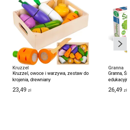
Kruzzel
Granna
Kruzzel, owoce i warzywa, zestaw do
Granna, Śn
krojenia, drewniany
edukacyjn
23,49
26,49
zł
zł