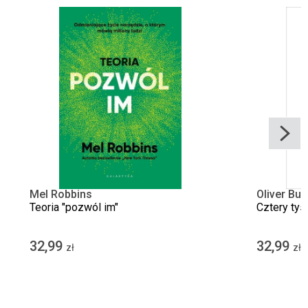
Mel Robbins
Oliver Bu
Teoria "pozwól im"
Cztery tys
32,99
32,99
zł
zł