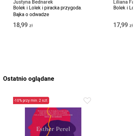
Justyna Bednarek
Liliana Fa
Bolek i Lolek i piracka przygoda.
Bolek i Lo
Bajka o odwadze
18,99
17,99
zł
zł
Ostatnio oglądane
-10% przy min. 2 szt.