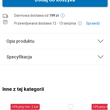
Darmowa dostawa od
199 zł
Przewidywana dostawa
12 - 13 sierpnia
Sprawdź
Opis produktu
Specyfikacja
Inne z tej kategorii
-10% przy min. 2 szt.
-10% przy min