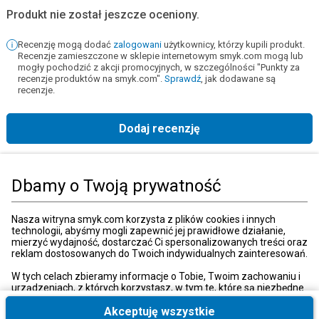
Produkt nie został jeszcze oceniony.
Recenzję mogą dodać
zalogowani
użytkownicy, którzy kupili produkt.
Recenzje zamieszczone w sklepie internetowym smyk.com mogą lub
mogły pochodzić z akcji promocyjnych, w szczególności "Punkty za
recenzje produktów na smyk.com".
Sprawdź
, jak dodawane są
recenzje.
Dodaj recenzję
Strona główna
Książki, muzyka, film
Książki
Książki dla dorosłych
R
Dbamy o Twoją prywatność
Kategorie
Nasza witryna smyk.com korzysta z plików cookies i innych
technologii, abyśmy mogli zapewnić jej prawidłowe działanie,
mierzyć wydajność, dostarczać Ci spersonalizowanych treści oraz
reklam dostosowanych do Twoich indywidualnych zainteresowań.
Moje konto
W tych celach zbieramy informacje o Tobie, Twoim zachowaniu i
urządzeniach, z których korzystasz, w tym te, które są niezbędne
do prawidłowego funkcjonowania strony internetowej smyk.com.
Strefa klienta
Te niezbędne pliki cookies możesz wyłączyć zmieniając
Akceptuję wszystkie