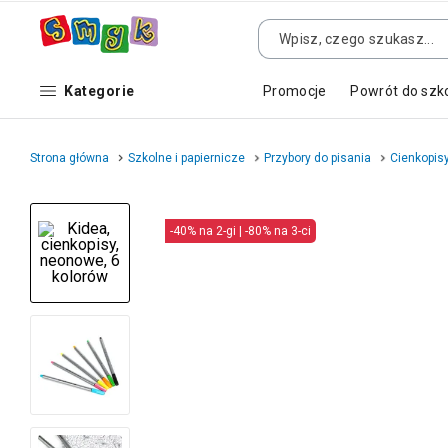
Kategorie
Promocje
Powrót do szk
Strona główna
Szkolne i papiernicze
Przybory do pisania
Cienkopis
-40% na 2-gi | -80% na 3-ci