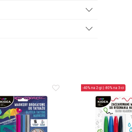
-40% na 2-gi | -80% na 3-ci