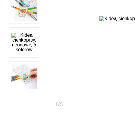
1
/
5