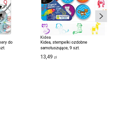
Kidea
kery do
Kidea, stempelki ozdobne
zt.
samotuszujące, 9 szt.
13,49
zł