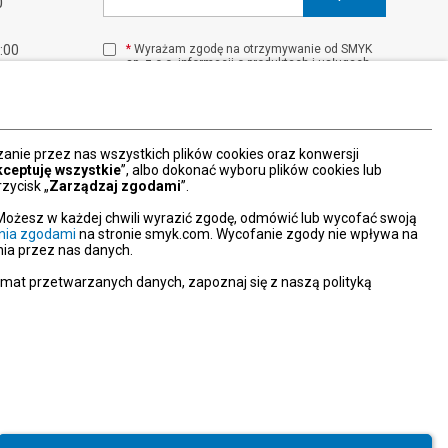
0
1:00
*
Wyrażam zgodę na otrzymywanie od SMYK
sp. z o.o. informacji o produktach i usługach
00
oraz promocjach i zniżkach oferowanych
00
przez SMYK sp. z o.o., za pośrednictwem
środków komunikacji elektronicznej (e-mail).
W każdej chwili możesz z łatwością cofnąć
wyrażone zgody.
nie przez nas wszystkich plików cookies oraz konwersji
więcej
kceptuję wszystkie
”, albo dokonać wyboru plików cookies lub
zycisk „
Zarządzaj zgodami
”.
Możesz w każdej chwili wyrazić zgodę, odmówić lub wycofać swoją
nia zgodami
na stronie smyk.com. Wycofanie zgody nie wpływa na
ia przez nas danych.
emat przetwarzanych danych, zapoznaj się z naszą polityką