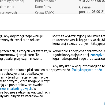
+48 22 448 00 0
laminy promocji
Biuro prasowe
lamin kart
Dane firmy
Czynne:
pon.-pt.: 08:00-2
arunkowych
Grupa SMYK
sob.: 09:00-21:
t i czas dostawy
Smyk.ua
ndz.: 10:00-18:
ty i wymiany
Smyk.ro
lamacje
Akt o usługach cyfrowych
ii, abyśmy mogli zapewnić jej
dy płatności
Deklaracja dostępności
Możesz wyrazić zgodę na umieszcza
zowanych treści oraz reklam
rozszerzonych, klikając przycisk „
A
Po
konwersji rozszerzonych, klikając pr
kacja SMYK
ądzeniach, z których korzystasz, w
Wyrażenie zgody jest dobrowolne. 
y podarunkowe
 internetowej smyk.com. Te
zgodę korzystając z opcji
zarządza
eglądarki, przy czym może to
legalność uprzedniego przetwarzan
dź sklep SMYK
gram SMYK Klub
Aby uzyskać więcej informacji na t
ujemy dodatkowe pliki cookies oraz
prywatności:
Polityka prywatności
.
letter
i przechowywania dodatkowych
unikaty
iamy te informacje, w tym Twoje
etingowymi, które mogą je łączyć
aracje zgodności
erają za pośrednictwem swoich
tnerów marketingowych
. W
oc
 nie będziesz otrzymywać żadnych
akt
ndywidualnych zainteresowań.