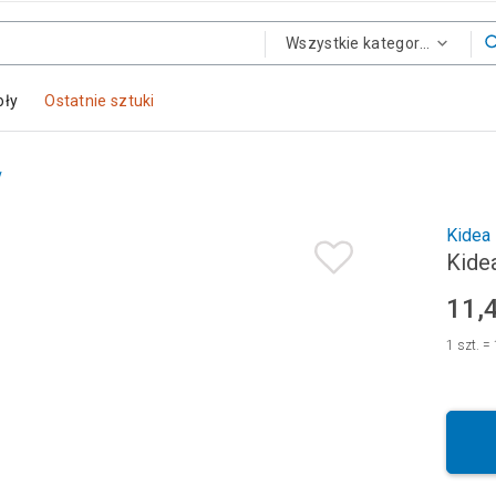
Wszystkie kategorie
oły
Ostatnie sztuki
y
Kidea
Kide
11,
1
szt.
=