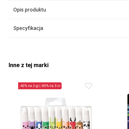
Opis produktu
Specyfikacja
Inne z tej marki
-40% na 2-gi | -80% na 3-ci