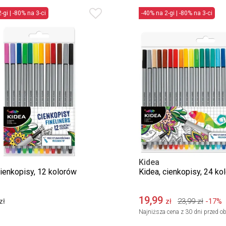
-gi | -80% na 3-ci
-40% na 2-gi | -80% na 3-ci
Kidea
cienkopisy, 12 kolorów
Kidea, cienkopisy, 24 kol
19,99
23,99
zł
-17%
zł
zł
Najniższa cena z 30 dni przed ob