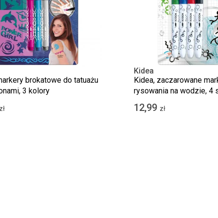
Kidea
markery brokatowe do tatuażu
Kidea, zaczarowane mar
onami, 3 kolory
rysowania na wodzie, 4 s
12,99
zł
zł