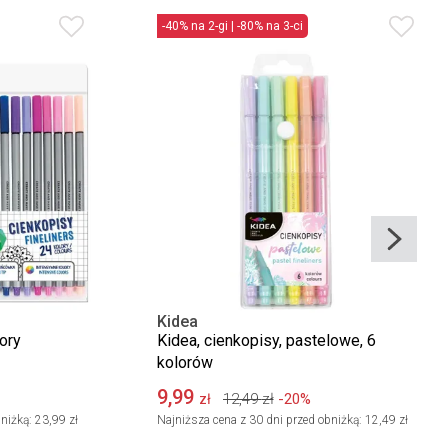
-40% na 2-gi | -80% na 3-ci
Kidea
ory
Kidea, cienkopisy, pastelowe, 6
kolorów
9,99
12,49
zł
-20%
zł
niżką:
23,99 zł
Najniższa cena z 30 dni przed obniżką:
12,49 zł