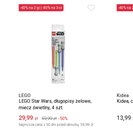
-40% na 2-gi | -80% na 3-ci
-40% na 2
LEGO
Kidea
LEGO Star Wars, długopisy żelowe,
Kidea, 
miecz świetlny, 4 szt.
29,99
13,99
59,99
zł
-50%
zł
Najniższa cena z 30 dni przed obniżką:
59,99 zł