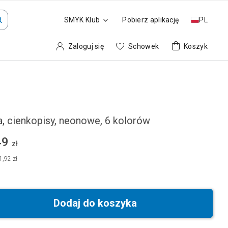
SMYK Klub
Pobierz aplikację
PL
Zaloguj się
Schowek
Koszyk
a, cienkopisy, neonowe, 6 kolorów
49
zł
1,92 zł
Dodaj do koszyka