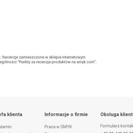
kt. Recenzje zamieszczone w sklepie internetowym
gólności "Punkty za recenzje produktów na smyk.com".
efa klienta
Informacje o firmie
Obsługa klien
Formularz konta
ulamin
Praca w SMYK