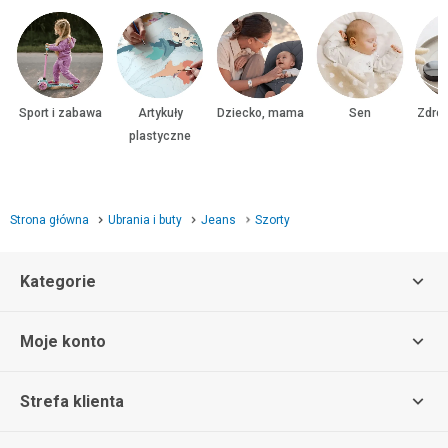
Sport i zabawa
Artykuły
Dziecko, mama
Sen
Zdrow
plastyczne
Strona główna
Ubrania i buty
Jeans
Szorty
Kategorie
Moje konto
Strefa klienta