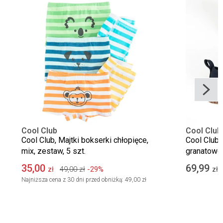
Cool Club
Cool Club
Cool Club, Majtki bokserki chłopięce,
Cool Club,
mix, zestaw, 5 szt.
granatowe
Barefoot
35,00
69,99
49,00
zł
-29%
zł
zł
Najniższa cena z 30 dni przed obniżką:
49,00 zł