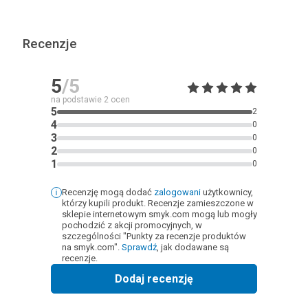
Recenzje
5
/5
na podstawie
2
ocen
5
2
4
0
3
0
2
0
1
0
Recenzję mogą dodać
zalogowani
użytkownicy,
którzy kupili produkt. Recenzje zamieszczone w
sklepie internetowym smyk.com mogą lub mogły
pochodzić z akcji promocyjnych, w
szczególności "Punkty za recenzje produktów
na smyk.com".
Sprawdź
, jak dodawane są
recenzje.
Dodaj recenzję