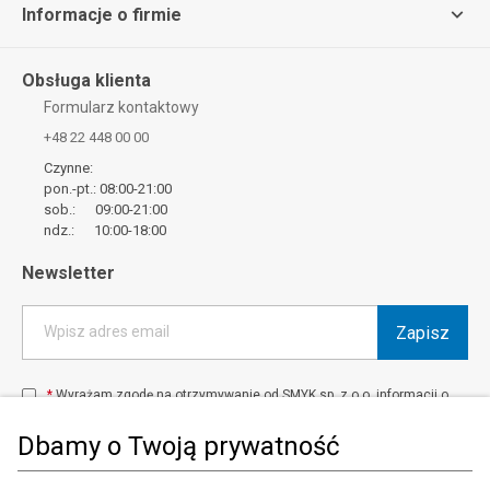
Informacje o firmie
Obsługa klienta
Formularz kontaktowy
+48 22 448 00 00
Czynne:
pon.-pt.: 08:00-21:00
sob.: 09:00-21:00
ndz.: 10:00-18:00
Newsletter
Zapisz
Wpisz adres email
*
Wyrażam zgodę na otrzymywanie od SMYK sp. z o.o. informacji o
produktach i usługach oraz promocjach i zniżkach oferowanych
przez SMYK sp. z o.o., za pośrednictwem środków komunikacji
Dbamy o Twoją prywatność
elektronicznej (e-mail).
W każdej chwili możesz z łatwością cofnąć wyrażone zgody.
więcej