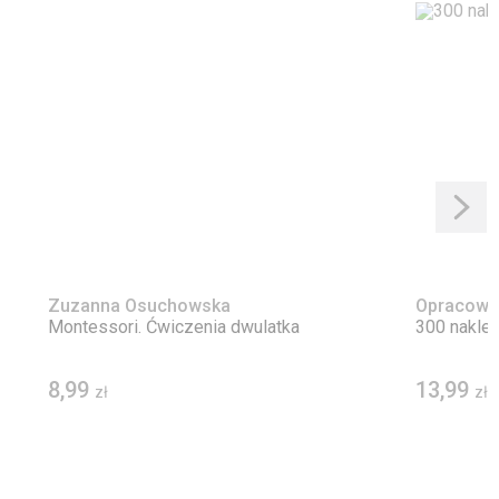
Zuzanna Osuchowska
Opracowa
Montessori. Ćwiczenia dwulatka
300 naklej
8,99
13,99
zł
zł