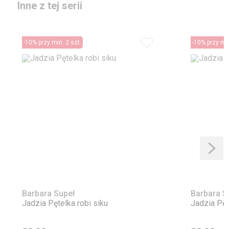
Inne z tej serii
-10% przy min. 2 szt.
-10% przy min
Barbara Supeł
Barbara S
Jadzia Pętelka robi siku
Jadzia Pęt