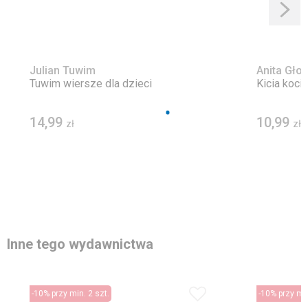
Julian Tuwim
Anita Gło
Tuwim wiersze dla dzieci
Kicia koci
14,99
10,99
zł
zł
Inne tego wydawnictwa
-10% przy min. 2 szt.
-10% przy min