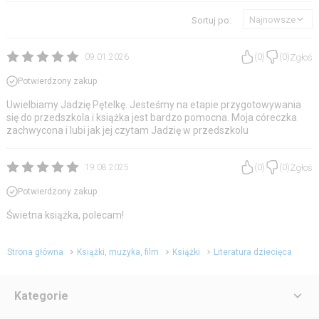
Najnowsze
Sortuj po:
Zgłoś
09.01.2026
(
0
)
(
0
)
Potwierdzony zakup
Uwielbiamy Jadzię Pętelkę. Jesteśmy na etapie przygotowywania
się do przedszkola i książka jest bardzo pomocna. Moja córeczka
zachwycona i lubi jak jej czytam Jadzię w przedszkolu
Zgłoś
19.08.2025
(
0
)
(
0
)
Potwierdzony zakup
Świetna książka, polecam!
Strona główna
Książki, muzyka, film
Książki
Literatura dziecięca
Kategorie