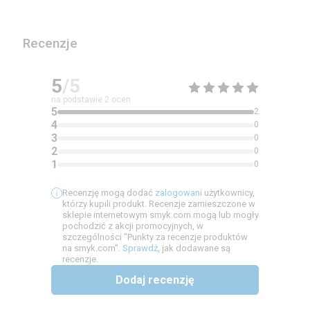
Recenzje
5
/5
na podstawie
2
ocen
5
2
4
0
3
0
2
0
1
0
Recenzję mogą dodać
zalogowani
użytkownicy,
którzy kupili produkt. Recenzje zamieszczone w
sklepie internetowym smyk.com mogą lub mogły
pochodzić z akcji promocyjnych, w
szczególności "Punkty za recenzje produktów
na smyk.com".
Sprawdź
, jak dodawane są
recenzje.
Dodaj recenzję