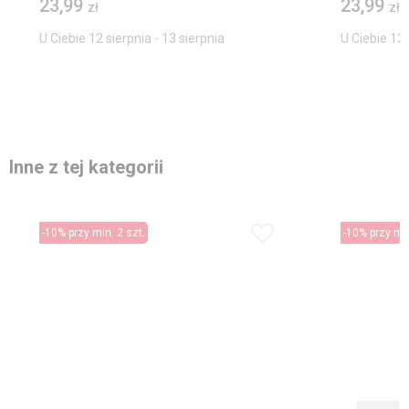
23,99
23,99
zł
zł
U Ciebie 12 sierpnia - 13 sierpnia
U Ciebie 12 
Inne z tej kategorii
-10% przy min. 2 szt.
-10% przy min