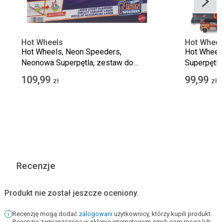
Hot Wheels
Hot Whee
Hot Wheels, Neon Speeders,
Hot Wheels
Neonowa Superpętla, zestaw do
Superpętl
zabawy z autkiem
109,99
99,99
zł
zł
Recenzje
Produkt nie został jeszcze oceniony.
Recenzję mogą dodać
zalogowani
użytkownicy, którzy kupili produkt.
Recenzje zamieszczone w sklepie internetowym smyk.com mogą lub