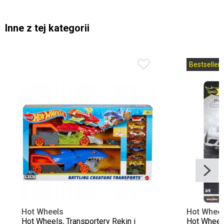
Inne z tej kategorii
Bestseller
Hot Wheels
Hot Whee
Hot Wheels, Transportery Rekin i
Hot Wheels