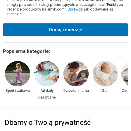
mogły pochodzić z akcji promocyjnych, w szczególności "Punkty za
recenzje produktów na smyk.com".
Sprawdź
, jak dodawane są
recenzje.
Dodaj recenzję
Popularne kategorie:
Sport i zabawa
Artykuły
Dziecko, mama
Sen
Zdrow
plastyczne
Dbamy o Twoją prywatność
Strona główna
Zabawki, gry
Pojazdy
Samochody