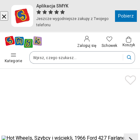
Aplikacja SMYK
Kraj i język
Pobierz
Jeszcze wygodniejsze zakupy z Twojego
telefonu
Wybierz kraj, aby przejść do zakupów
Polska (Poland)
Koszyk
Schowek
Zaloguj się
Kategorie
Twoje zamówienia dostarczymy na teren wybranego kraju.
Język
Polski
Po zmianie kraju część produktów może zostać usunięta z kosz
Zapisz