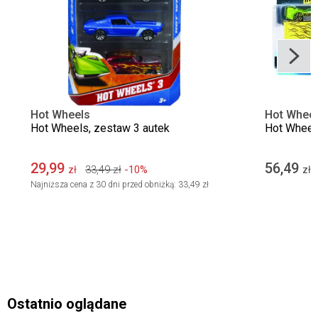
Hot Wheels
Hot Whee
Hot Wheels, zestaw 3 autek
Hot Wheel
29,99
56,49
33,49
zł
-10%
zł
zł
Najniższa cena z 30 dni przed obniżką:
33,49 zł
Ostatnio oglądane