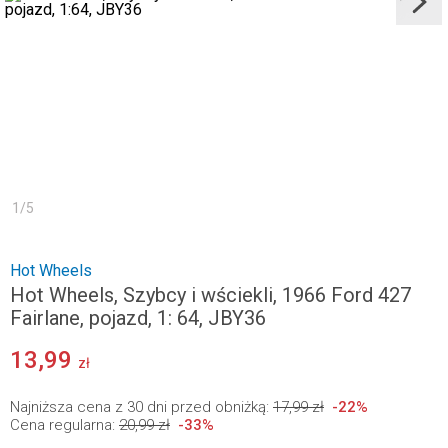
1
/
5
Hot Wheels
Hot Wheels, Szybcy i wściekli, 1966 Ford 427
Fairlane, pojazd, 1: 64, JBY36
13,99
zł
Najniższa cena z 30 dni przed obniżką:
17,99 zł
-
22
%
Cena regularna:
20,99 zł
-
33
%