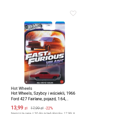
Hot Wheels
Hot Wheels, Szybcy i wściekli, 1966
Ford 427 Fairlane, pojazd, 1:64,
JBY36
13,99
17,99
zł
-22%
zł
Najniższa cena z 30 dni przed obniżką:
17,99 zł