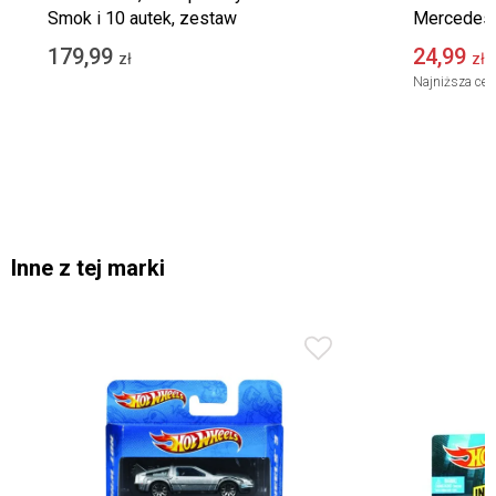
Smok i 10 autek, zestaw
Mercedes-
Series, po
179,99
24,99
zł
zł
Najniższa cen
Inne z tej marki