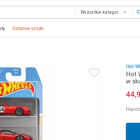
Wszystkie kategorie
oły
Ostatnie sztuki
Hot W
Hot 
w ska
44,
Najniż