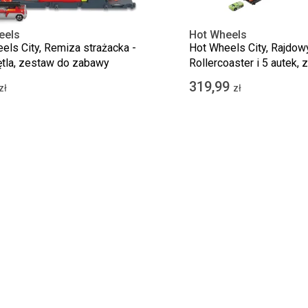
eels
Hot Wheels
els City, Remiza strażacka -
Hot Wheels City, Rajdow
tla, zestaw do zabawy
Rollercoaster i 5 autek, 
napędem + Mistrzowski s
319,99
zł
zł
GRATIS, zestaw promocy