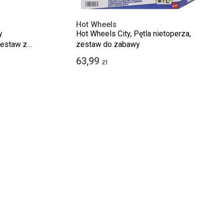
Hot Wheels
y
Hot Wheels City, Pętla nietoperza,
zestaw z
zestaw do zabawy
kok na pętli
63,99
zł
jny