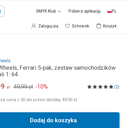
SMYK Klub
Pobierz aplikację
PL
Zaloguj się
Schowek
Koszyk
heels
Wheels, Ferrari 5-pak, zestaw samochodzików
li 1: 64
99
49,99 zł
-
10
%
(2)
zł
sza cena z 30 dni przed obniżką:
49,99 zł
Dodaj do koszyka