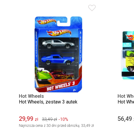
Hot Wheels
Hot Wh
Hot Wheels, zestaw 3 autek
Hot Whe
29,99
56,49
33,49
zł
-10%
zł
Najniższa cena z 30 dni przed obniżką:
33,49 zł