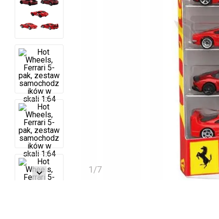
1
/
7