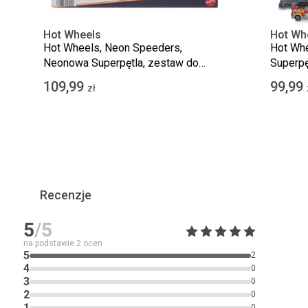
Hot Wheels
Hot Wh
Hot Wheels, Neon Speeders,
Hot Whe
Neonowa Superpętla, zestaw do
Superpę
zabawy z autkiem
109,99
99,99
zł
Recenzje
5
/5
na podstawie
2
ocen
5
2
4
0
3
0
2
0
1
0