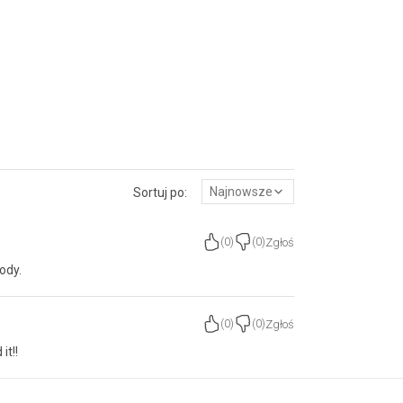
Najnowsze
Sortuj po:
Zgłoś
(
0
)
(
0
)
ody.
Zgłoś
(
0
)
(
0
)
it!!