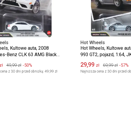
eels
Hot Wheels
els, Kultowe auta, 2008
Hot Wheels, Kultowe aut
es-Benz CLK 63 AMG Black
993 GT2, pojazd, 1:64, 
 pojazd, 1:64, JKF29
29,99
49,99
zł
-50%
69,99
zł
-57%
zł
zł
cena z 30 dni przed obniżką:
49,99 zł
Najniższa cena z 30 dni przed ob