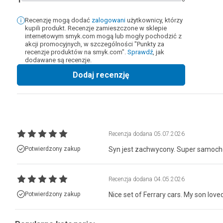
Recenzję mogą dodać
zalogowani
użytkownicy, którzy
kupili produkt. Recenzje zamieszczone w sklepie
internetowym smyk.com mogą lub mogły pochodzić z
akcji promocyjnych, w szczególności "Punkty za
recenzje produktów na smyk.com".
Sprawdź
, jak
dodawane są recenzje.
Dodaj recenzję
Recenzja dodana
05.07.2026
Potwierdzony zakup
Syn jest zachwycony. Super samoch
Recenzja dodana
04.05.2026
Potwierdzony zakup
Nice set of Ferrary cars. My son loved 