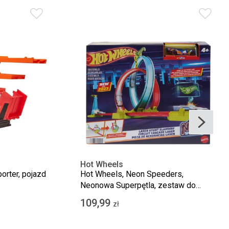
Hot Wheels
orter, pojazd
Hot Wheels, Neon Speeders,
Neonowa Superpętla, zestaw do
zabawy z autkiem
109,99
zł