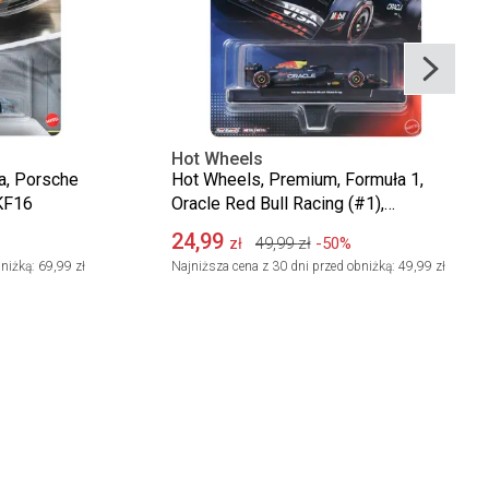
Hot Wheels
a, Porsche
Hot Wheels, Premium, Formuła 1,
JKF16
Oracle Red Bull Racing (#1),
samochodzik, skala 1:64, JKD83
24,99
49,99
zł
-50%
zł
niżką:
69,99 zł
Najniższa cena z 30 dni przed obniżką:
49,99 zł