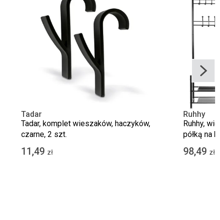
Tadar
Ruhhy
Tadar, komplet wieszaków, haczyków,
Ruhhy, wie
czarne, 2 szt.
półką na b
11,49
98,49
zł
zł