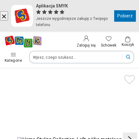
Aplikacja SMYK
Kraj i język
Pobierz
Jeszcze wygodniejsze zakupy z Twojego
telefonu
Wybierz kraj, aby przejść do zakupów
Polska (Poland)
Koszyk
Schowek
Zaloguj się
Kategorie
Twoje zamówienia dostarczymy na teren wybranego kraju.
Język
Polski
Po zmianie kraju część produktów może zostać usunięta z kosz
Zapisz