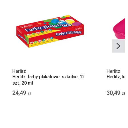
Herlitz
Herlitz
Herlitz, farby plakatowe, szkolne, 12
Herlitz, l
szt., 20 ml
24,49
30,49
zł
zł