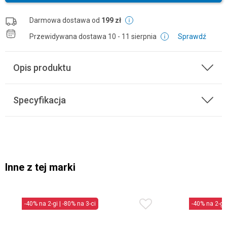
Darmowa dostawa od
199 zł
Przewidywana dostawa
10 - 11 sierpnia
Sprawdź
Opis produktu
Specyfikacja
Inne z tej marki
-40% na 2-gi | -80% na 3-ci
-40% na 2-gi 