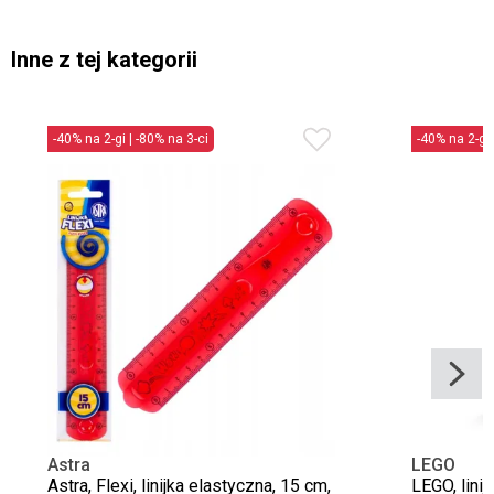
Inne z tej kategorii
-40% na 2-gi | -80% na 3-ci
-40% na 2-gi 
Astra
LEGO
Astra, Flexi, linijka elastyczna, 15 cm,
LEGO, lini