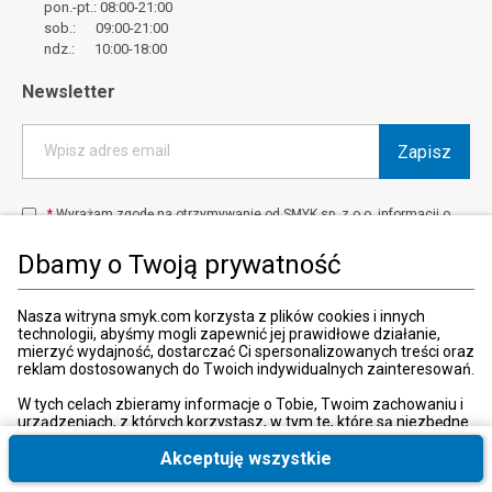
pon.-pt.: 08:00-21:00
sob.: 09:00-21:00
ndz.: 10:00-18:00
Newsletter
Zapisz
Wpisz adres email
*
Wyrażam zgodę na otrzymywanie od SMYK sp. z o.o. informacji o
produktach i usługach oraz promocjach i zniżkach oferowanych
przez SMYK sp. z o.o., za pośrednictwem środków komunikacji
Dbamy o Twoją prywatność
elektronicznej (e-mail).
W każdej chwili możesz z łatwością cofnąć wyrażone zgody.
więcej
Nasza witryna smyk.com korzysta z plików cookies i innych
technologii, abyśmy mogli zapewnić jej prawidłowe działanie,
mierzyć wydajność, dostarczać Ci spersonalizowanych treści oraz
reklam dostosowanych do Twoich indywidualnych zainteresowań.
Kraj i język
:
Polska (Poland)
W tych celach zbieramy informacje o Tobie, Twoim zachowaniu i
urządzeniach, z których korzystasz, w tym te, które są niezbędne
do prawidłowego funkcjonowania strony internetowej smyk.com.
Te niezbędne pliki cookies możesz wyłączyć zmieniając
Akceptuję wszystkie
ustawienia przeglądarki, przy czym może to spowodować