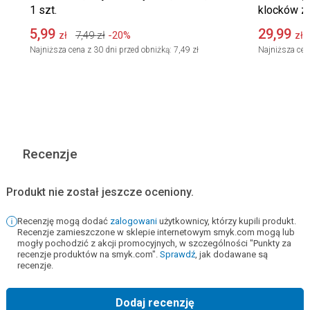
1 szt.
klocków z 
5,99
29,99
7,49
zł
-20%
zł
zł
Najniższa cena z 30 dni przed obniżką:
7,49 zł
Najniższa cen
Recenzje
Produkt nie został jeszcze oceniony.
Recenzję mogą dodać
zalogowani
użytkownicy, którzy kupili produkt.
Recenzje zamieszczone w sklepie internetowym smyk.com mogą lub
mogły pochodzić z akcji promocyjnych, w szczególności "Punkty za
recenzje produktów na smyk.com".
Sprawdź
, jak dodawane są
recenzje.
Dodaj recenzję